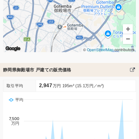
+
−
Google
©
OpenStreetMap
contributors
静岡県御殿場市 戸建ての販売価格
2,947
取引平均
万円 195m² (15.1万円／m²)
平均
7,500
万円