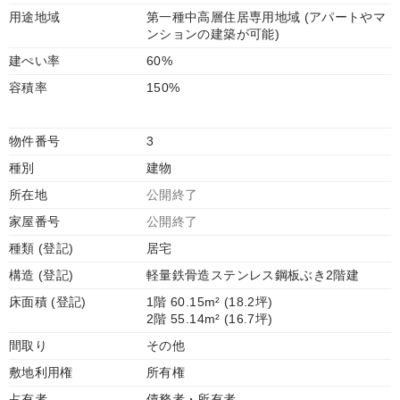
用途地域
第一種中高層住居専用地域 (アパートやマ
ンションの建築が可能)
建ぺい率
60%
容積率
150%
物件番号
3
種別
建物
所在地
公開終了
家屋番号
公開終了
種類 (登記)
居宅
構造 (登記)
軽量鉄骨造ステンレス鋼板ぶき2階建
床面積 (登記)
1階 60.15m² (18.2坪)
2階 55.14m² (16.7坪)
間取り
その他
敷地利用権
所有権
占有者
債務者・所有者