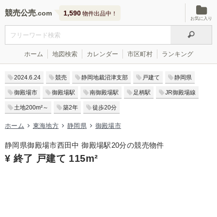
競売公売
1,590
物件出品中！
お気に入り
ホーム
地図検索
カレンダー
市区町村
ランキング
2024.6.24
競売
静岡地裁沼津支部
戸建て
静岡県
御殿場市
御殿場駅
南御殿場駅
足柄駅
JR御殿場線
土地200m²～
築2年
徒歩20分
ホーム
東海地方
静岡県
御殿場市
静岡県御殿場市西田中 御殿場駅20分の競売物件
¥ 終了 戸建て 115m²