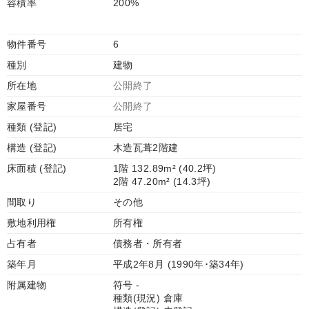
容積率
200%
物件番号
6
種別
建物
所在地
公開終了
家屋番号
公開終了
種類 (登記)
居宅
構造 (登記)
木造瓦葺2階建
床面積 (登記)
1階 132.89m² (40.2坪)
2階 47.20m² (14.3坪)
間取り
その他
敷地利用権
所有権
占有者
債務者・所有者
築年月
平成2年8月 (1990年･築34年)
附属建物
符号 -
種類(現況) 倉庫