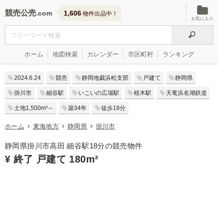
競売公売
1,606
物件出品中！
お気に入り
ホーム
地図検索
カレンダー
市区町村
ランキング
2024.6.24
競売
静岡地裁浜松支部
戸建て
静岡県
掛川市
細谷駅
いこいの広場駅
桜木駅
天竜浜名湖鉄道
土地1,500m²～
築34年
徒歩18分
ホーム
東海地方
静岡県
掛川市
静岡県掛川市高田 細谷駅18分の競売物件
¥ 終了 戸建て 180m²