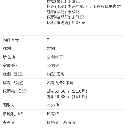
構造(登記) 未登記
構造(現況) 木造亜鉛メッキ鋼板葺平家建
種類(登記) 未登記
床面積(登記) 未登記
床面積(現況) 約36m²
物件番号
7
種別
建物
所在地
公開終了
家屋番号
公開終了
種類 (登記)
物置 居宅
構造 (登記)
木造瓦葺2階建
床面積 (登記)
1階 69.56m² (21.0坪)
2階 49.68m² (15.0坪)
間取り
その他
敷地利用権
所有権
占有者
債務者・所有者