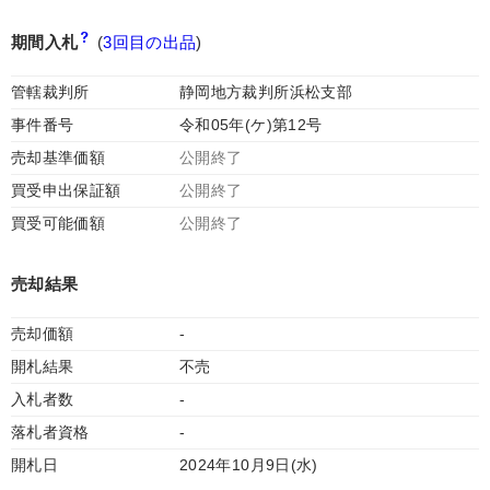
期間入札
(
3回目の出品
)
管轄裁判所
静岡地方裁判所浜松支部
事件番号
令和05年(ケ)第12号
売却基準価額
公開終了
買受申出保証額
公開終了
買受可能価額
公開終了
売却結果
売却価額
-
開札結果
不売
入札者数
-
落札者資格
-
開札日
2024年10月9日(水)