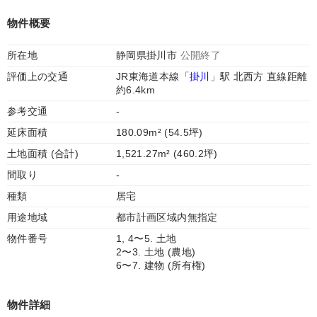
物件概要
所在地
静岡県掛川市
公開終了
評価上の交通
JR東海道本線「
掛川
」駅 北西方 直線距離
約6.4km
参考交通
-
延床面積
180.09m² (54.5坪)
土地面積 (合計)
1,521.27m² (460.2坪)
間取り
-
種類
居宅
用途地域
都市計画区域内無指定
物件番号
1, 4〜5. 土地
2〜3. 土地 (農地)
6〜7. 建物 (所有権)
物件詳細