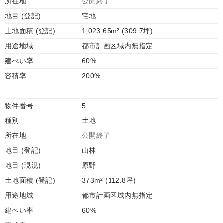
所在地
公開終了
地目 (登記)
宅地
土地面積 (登記)
1,023.65m² (309.7坪)
用途地域
都市計画区域内無指定
建ぺい率
60%
容積率
200%
物件番号
5
種別
土地
所在地
公開終了
地目 (登記)
山林
地目 (現況)
原野
土地面積 (登記)
373m² (112.8坪)
用途地域
都市計画区域内無指定
建ぺい率
60%