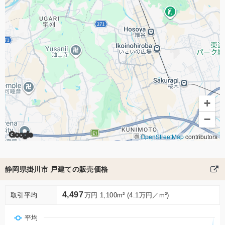
+
−
Google
©
OpenStreetMap
contributors
静岡県掛川市 戸建ての販売価格
4,497
取引平均
万円 1,100m² (4.1万円／m²)
平均