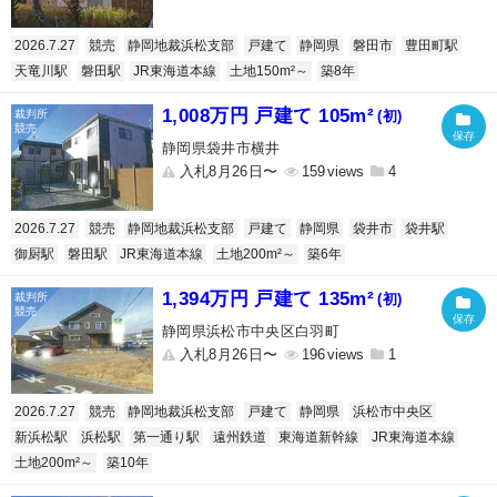
2026.7.27
競売
静岡地裁浜松支部
戸建て
静岡県
磐田市
豊田町駅
天竜川駅
磐田駅
JR東海道本線
土地150m²～
築8年
1,008万円 戸建て 105m²
(初)
静岡県袋井市横井
入札8月26日〜
159
4
2026.7.27
競売
静岡地裁浜松支部
戸建て
静岡県
袋井市
袋井駅
御厨駅
磐田駅
JR東海道本線
土地200m²～
築6年
1,394万円 戸建て 135m²
(初)
静岡県浜松市中央区白羽町
入札8月26日〜
196
1
2026.7.27
競売
静岡地裁浜松支部
戸建て
静岡県
浜松市中央区
新浜松駅
浜松駅
第一通り駅
遠州鉄道
東海道新幹線
JR東海道本線
土地200m²～
築10年