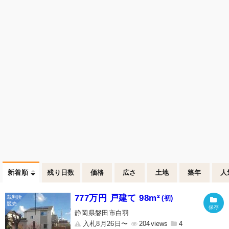
新着順
残り日数
価格
広さ
土地
築年
人
777万円 戸建て 98m²
(初)
静岡県磐田市白羽
入札8月26日〜
204
4