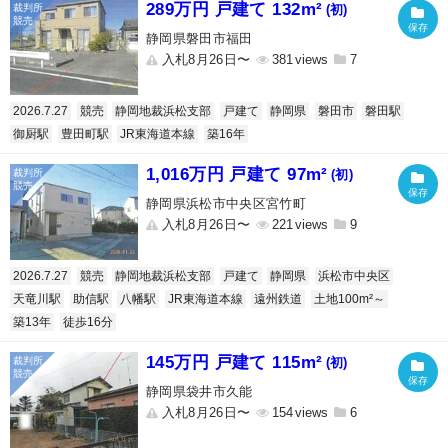
289万円 戸建て 132m²
(初)
静岡県磐田市福田
入札8月26日〜
381
7
2026.7.27
競売
静岡地裁浜松支部
戸建て
静岡県
磐田市
磐田駅
御厨駅
豊田町駅
JR東海道本線
築16年
1,016万円 戸建て 97m²
(初)
静岡県浜松市中央区宮竹町
入札8月26日〜
221
9
2026.7.27
競売
静岡地裁浜松支部
戸建て
静岡県
浜松市中央区
天竜川駅
助信駅
八幡駅
JR東海道本線
遠州鉄道
土地100m²～
築13年
徒歩16分
145万円 戸建て 115m²
(初)
静岡県袋井市久能
入札8月26日〜
154
6