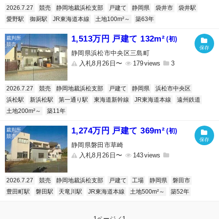
2026.7.27
競売
静岡地裁浜松支部
戸建て
静岡県
袋井市
袋井駅
愛野駅
御厨駅
JR東海道本線
土地100m²～
築63年
1,513万円 戸建て 132m²
(初)
静岡県浜松市中央区三島町
入札8月26日〜
179
3
2026.7.27
競売
静岡地裁浜松支部
戸建て
静岡県
浜松市中央区
浜松駅
新浜松駅
第一通り駅
東海道新幹線
JR東海道本線
遠州鉄道
土地200m²～
築11年
1,274万円 戸建て 369m²
(初)
静岡県磐田市草崎
入札8月26日〜
143
2026.7.27
競売
静岡地裁浜松支部
戸建て
工場
静岡県
磐田市
豊田町駅
磐田駅
天竜川駅
JR東海道本線
土地500m²～
築52年
1ページ／1