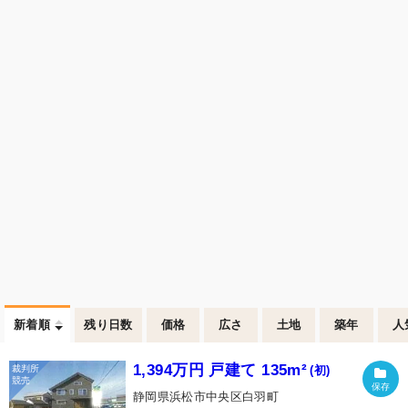
新着順
残り日数
価格
広さ
土地
築年
人
1,394万円 戸建て 135m²
(初)
静岡県浜松市中央区白羽町