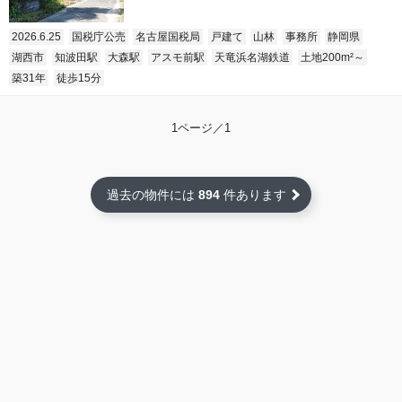
2026.6.25
国税庁公売
名古屋国税局
戸建て
山林
事務所
静岡県
湖西市
知波田駅
大森駅
アスモ前駅
天竜浜名湖鉄道
土地200m²～
築31年
徒歩15分
1ページ／1
過去の物件には
894
件あります