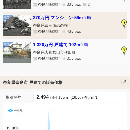
奈良地裁本庁
80
2
370万円 マンション 59m²
(初)
2
奈良県奈良市恋の窪
奈良地裁本庁
43
1,320万円 戸建て 102m²
(初)
3
奈良県大和郡山市稗田町
奈良地裁本庁
31
奈良県奈良市 戸建ての販売価格
2,494
取引平均
万円 135m² (18.5万円／m²)
平均
15,000