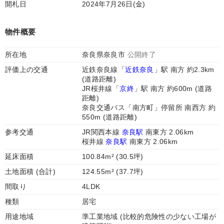
開札日
2024年7月26日(金)
物件概要
所在地
奈良県奈良市
公開終了
評価上の交通
近鉄奈良線「
近鉄奈良
」駅 南方 約2.3km
(道路距離)
JR桜井線「
京終
」駅 南方 約600m (道路
距離)
奈良交通バス「南方町」停留所 南西方 約
550m (道路距離)
参考交通
JR関西本線
奈良駅
南東方 2.06km
桜井線
奈良駅
南東方 2.06km
延床面積
100.84m² (30.5坪)
土地面積 (合計)
124.55m² (37.7坪)
間取り
4LDK
種類
居宅
用途地域
準工業地域 (比較的危険性の少ない工場が