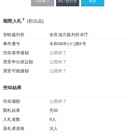
入札終了
問い合わせ
期間入札
(初出品)
管轄裁判所
奈良地方裁判所本庁
事件番号
令和06年(ケ)第6号
売却基準価額
公開終了
買受申出保証額
公開終了
買受可能価額
公開終了
売却結果
売却価額
公開終了
開札結果
売却
入札者数
9人
落札者資格
法人