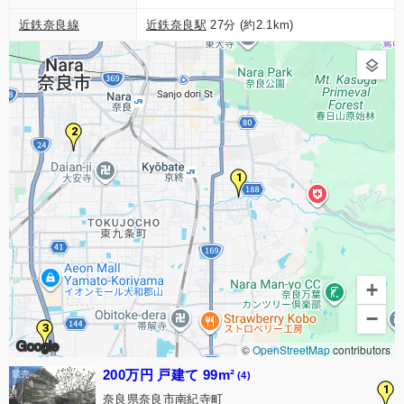
近鉄奈良線
近鉄奈良駅
27分 (約2.1km)
2
1
+
−
3
Google
©
OpenStreetMap
contributors
200万円 戸建て 99m²
(4)
1
奈良県奈良市南紀寺町