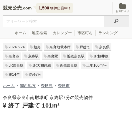
競売公売
1,590
物件出品中！
お気に入り
ホーム
地図検索
カレンダー
市区町村
ランキング
2024.6.24
競売
奈良地裁本庁
戸建て
奈良県
奈良市
京終駅
奈良駅
近鉄奈良駅
JR桜井線
JR奈良線
JR大和路線
近鉄奈良線
土地100m²～
築14年
徒歩7分
ホーム
関西地方
奈良県
奈良市
奈良県奈良市南肘塚町 京終駅7分の競売物件
¥ 終了 戸建て 101m²