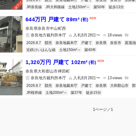
2026.8.7
競売
奈良地裁本庁
戸建て
奈良県
奈良市
京終駅
値下げ
JR奈良線
JR大和路線
土地150m²～
築50年
徒歩13分
644万円 戸建て 89m²
(初)
奈良県奈良市中山町西
奈良地方裁判所本庁
入札8月28日〜
18
2026.8.7
競売
奈良地裁本庁
戸建て
奈良県
奈良市
菖蒲池
近鉄けいはんな線
土地150m²～
築40年
1,320万円 戸建て 102m²
(初)
奈良県大和郡山市稗田町
奈良地方裁判所本庁
入札8月28日〜
13
2026.8.7
競売
奈良地裁本庁
戸建て
奈良県
大和郡山市
郡
JR桜井線
土地200m²～
築37年
徒歩15分
1ページ／1