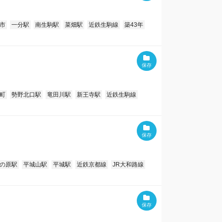
市
一分駅
南生駒駅
菜畑駅
近鉄生駒線
築43年
町
勢野北口駅
竜田川駅
新王寺駅
近鉄生駒線
の原駅
平城山駅
平城駅
近鉄京都線
JR大和路線