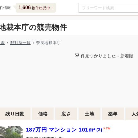
1,606
件情報
物件出品中！
地裁本庁の競売物件
検索
裁判所一覧
奈良地裁本庁
9
件見つかりました - 新着順
残り日数
価格
広さ
土地
築年
人
187万円 マンション 101m²
(3)