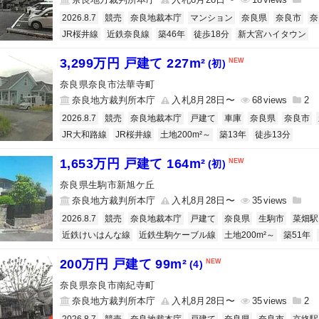
2026.8.7
競売
奈良地裁本庁
マンション
奈良県
奈良市
奈
JR桜井線
近鉄奈良線
築46年
徒歩18分
新大宮ハイタウン
3,299万円 戸建て 227m²
(初)
奈良県奈良市法華寺町
奈良地方裁判所本庁
入札8月28日〜
68
2
2026.8.7
競売
奈良地裁本庁
戸建て
車庫
奈良県
奈良市
JR大和路線
JR桜井線
土地200m²～
築13年
徒歩13分
1,653万円 戸建て 164m²
(初)
奈良県生駒市新旭ケ丘
奈良地方裁判所本庁
入札8月28日〜
35
2026.8.7
競売
奈良地裁本庁
戸建て
奈良県
生駒市
菜畑駅
近鉄けいはんな線
近鉄生駒ケーブル線
土地200m²～
築51年
200万円 戸建て 99m²
(4)
奈良県奈良市南紀寺町
奈良地方裁判所本庁
入札8月28日〜
35
2