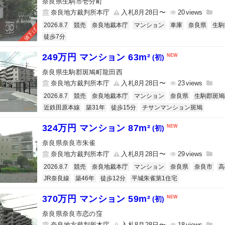
奈良県生駒市壱分町
奈良地方裁判所本庁
入札8月28日〜
20
2026.8.7
競売
奈良地裁本庁
マンション
車庫
奈良県
生駒
値下げ
徒歩7分
249万円 マンション 63m²
(初)
奈良県生駒郡斑鳩町龍田西
奈良地方裁判所本庁
入札8月28日〜
23
2026.8.7
競売
奈良地裁本庁
マンション
奈良県
生駒郡斑鳩
近鉄田原本線
築31年
徒歩15分
チサンマンション斑鳩
324万円 マンション 87m²
(初)
奈良県奈良市朱雀
奈良地方裁判所本庁
入札8月28日〜
29
2026.8.7
競売
奈良地裁本庁
マンション
奈良県
奈良市
高
JR奈良線
築46年
徒歩12分
平城朱雀第1住宅
370万円 マンション 59m²
(初)
奈良県奈良市恋の窪
奈良地方裁判所本庁
入札8月28日〜
18