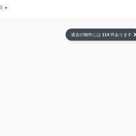
)
過去の物件には
114
件あります