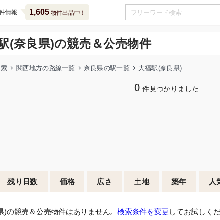
1,605
件情報
物件出品中！
駅(奈良県)の競売＆公売物件
検索
関西地方の路線一覧
奈良県の駅一覧
大福駅(奈良県)
0
件見つかりました
残り日数
価格
広さ
土地
築年
人
県)の競売＆公売物件はありません。
検索条件を変更
してお試しく