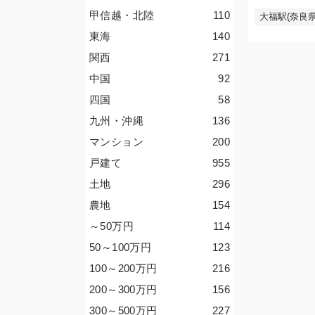
甲信越・北陸
110
大福駅(奈良県
東海
140
関西
271
中国
92
四国
58
九州・沖縄
136
マンション
200
戸建て
955
土地
296
農地
154
～50
万円
114
50～100
万円
123
100～200
万円
216
200～300
万円
156
300～500
万円
227