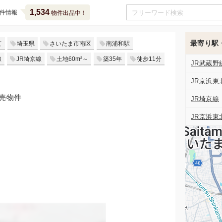
1,534
件情報
物件出品中！
最寄り駅
て
埼玉県
さいたま市南区
南浦和駅
線
JR埼京線
土地60m²～
築35年
徒歩11分
JR武蔵野
JR京浜東
競売物件
JR埼京線
JR京浜東