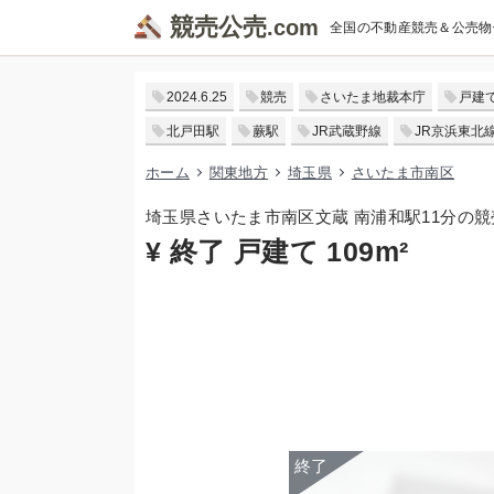
競売公売
全国の不動産競売＆公売物
2024.6.25
競売
さいたま地裁本庁
戸建
北戸田駅
蕨駅
JR武蔵野線
JR京浜東北
ホーム
関東地方
埼玉県
さいたま市南区
埼玉県さいたま市南区文蔵 南浦和駅11分の
¥ 終了 戸建て 109m²