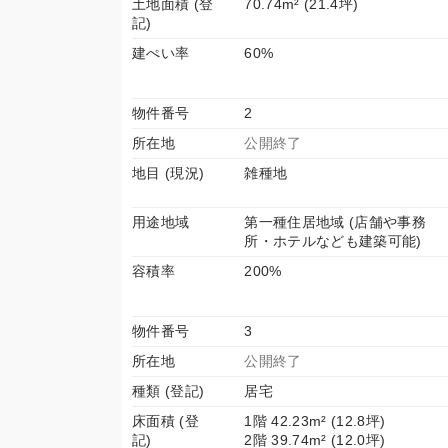
土地面積 (登
70.74m² (21.4坪)
記)
建ぺい率
60%
物件番号
2
所在地
公開終了
地目 (現況)
雑種地
用途地域
第一種住居地域 (店舗や事務
所・ホテルなども建築可能)
容積率
200%
物件番号
3
所在地
公開終了
種類 (登記)
居宅
床面積 (登
1階 42.23m² (12.8坪)
記)
2階 39.74m² (12.0坪)