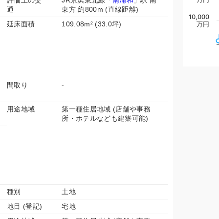
評価上の交
JR京浜東北線「
南浦和
」駅 南
通
東方 約800m (直線距離)
10,000
延床面積
109.08m² (33.0坪)
万円
間取り
-
用途地域
第一種住居地域 (店舗や事務
所・ホテルなども建築可能)
種別
土地
地目 (登記)
宅地