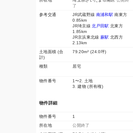
所在地
埼玉県さいたま市南区
公開終
了
参考交通
JR武蔵野線
南浦和駅
南東方
0.85km
JR埼京線
北戸田駅
北東方
1.85km
JR京浜東北線
蕨駅
北西方
2.13km
土地面積 (合
79.20m² (24.0坪)
計)
種類
居宅
物件番号
1〜2. 土地
3. 建物 (所有権)
物件詳細
物件番号
1
所在地
公開終了