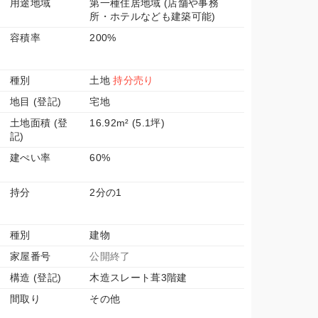
用途地域
第一種住居地域 (店舗や事務
所・ホテルなども建築可能)
容積率
200%
種別
土地
持分売り
地目 (登記)
宅地
土地面積 (登
16.92m² (5.1坪)
記)
建ぺい率
60%
持分
2分の1
種別
建物
家屋番号
公開終了
構造 (登記)
木造スレート葺3階建
間取り
その他