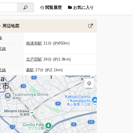
閲覧履歴
お気に入り
・周辺地図
線
南浦和駅
11分 (約850m)
北線
北戸田駅
24分 (約1.9km)
北線
蕨駅
27分 (約2.1km)
1