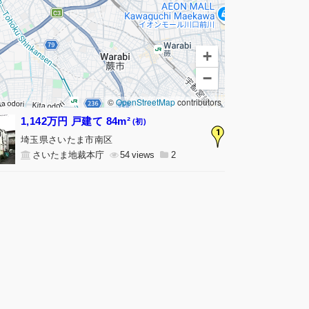
+
−
©
OpenStreetMap
contributors
1,142万円 戸建て 84m²
(初)
1
埼玉県さいたま市南区
さいたま地裁本庁
54
2