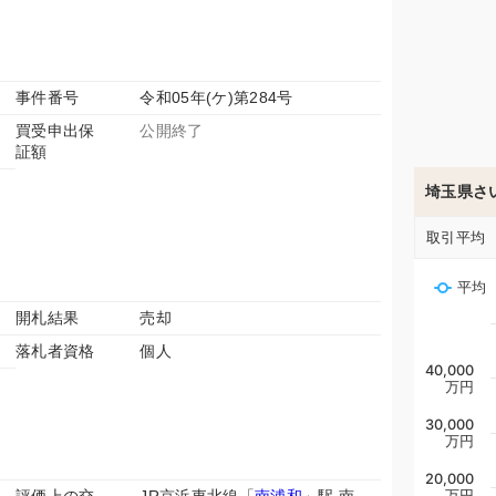
事件番号
令和05年(ケ)第284号
買受申出保
公開終了
証額
埼玉県さ
取引平均
平均
開札結果
売却
落札者資格
個人
40,000
万円
30,000
万円
20,000
万円