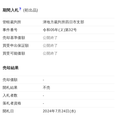
期間入札
(初出品)
管轄裁判所
津地方裁判所四日市支部
事件番号
令和05年(ヌ)第32号
売却基準価額
公開終了
買受申出保証額
公開終了
買受可能価額
公開終了
売却結果
売却価額
-
開札結果
不売
入札者数
-
落札者資格
-
開札日
2024年7月24日(水)