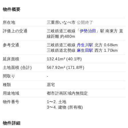
物件概要
所在地
三重県いなべ市
公開終了
評価上の交通
三岐鉄道三岐線「
伊勢治田
」駅 南東方 直
線距離 約480m
参考交通
三岐鉄道三岐線
丹生川駅
北方 0.68km
三岐鉄道北勢線
麻生田駅
西方 1.70km
延床面積
132.41m² (40.1坪)
土地面積 (合計)
567.92m² (171.8坪)
間取り
-
種類
居宅
用途地域
都市計画区域内無指定
物件番号
1〜2. 土地
3〜4. 建物 (所有権)
物件詳細