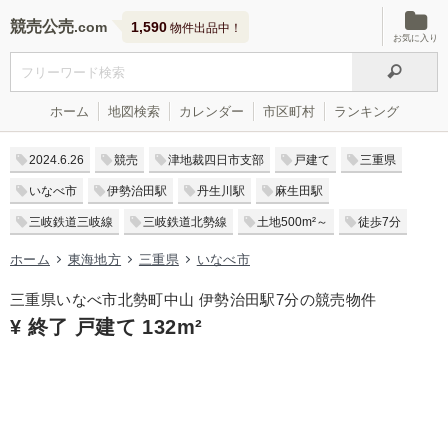
競売公売
1,590
物件出品中！
お気に入り
ホーム
地図検索
カレンダー
市区町村
ランキング
2024.6.26
競売
津地裁四日市支部
戸建て
三重県
いなべ市
伊勢治田駅
丹生川駅
麻生田駅
三岐鉄道三岐線
三岐鉄道北勢線
土地500m²～
徒歩7分
ホーム
東海地方
三重県
いなべ市
三重県いなべ市北勢町中山 伊勢治田駅7分の競売物件
¥ 終了 戸建て 132m²