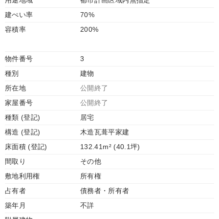
用途地域
都市計画区域内無指定
建ぺい率
70%
容積率
200%
物件番号
3
種別
建物
所在地
公開終了
家屋番号
公開終了
種類 (登記)
居宅
構造 (登記)
木造瓦葺平家建
床面積 (登記)
132.41m² (40.1坪)
間取り
その他
敷地利用権
所有権
占有者
債務者・所有者
築年月
不詳