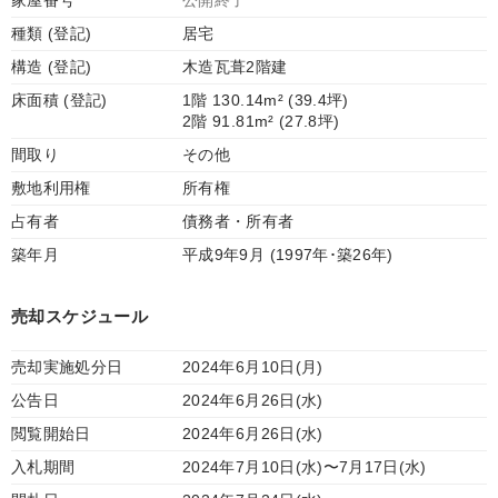
家屋番号
公開終了
種類 (登記)
居宅
構造 (登記)
木造瓦葺2階建
床面積 (登記)
1階 130.14m² (39.4坪)
2階 91.81m² (27.8坪)
間取り
その他
敷地利用権
所有権
占有者
債務者・所有者
築年月
平成9年9月 (1997年･築26年)
売却スケジュール
売却実施処分日
2024年6月10日(月)
公告日
2024年6月26日(水)
閲覧開始日
2024年6月26日(水)
入札期間
2024年7月10日(水)〜7月17日(水)