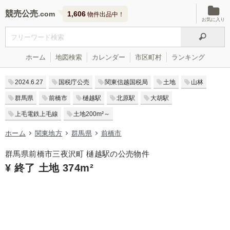
競売公売
1,606
物件出品中！
お気に入り
ホーム
地図検索
カレンダー
市区町村
ランキング
2024.6.27
国税庁公売
関東信越国税局
土地
山林
群馬県
前橋市
樋越駅
北原駅
大胡駅
上毛電鉄上毛線
土地200m²～
ホーム
関東地方
群馬県
前橋市
群馬県前橋市三夜沢町 樋越駅の公売物件
¥ 終了 土地 374m²