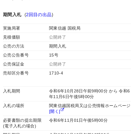
期間入札
(
2回目の出品
)
実施局署
関東信越 国税局
見積価額
公開終了
公売の方法
期間入札
公売公告番号
15号
公売保証金
公開終了
売却区分番号
1710-4
入札期間
令和6年10月28日午前9時00分 から 令和6
年11月6日午後5時00分
入札の場所
関東信越国税局又は公売情報ホームページ
[開く]
必要書類の提出期限
令和6年11月01日午後5時00分
(電子入札の場合)