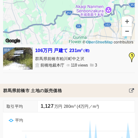
+
−
Google
©
OpenStreetMap
contributors
106万円 戸建て 231m²
(初)
1
群馬県前橋市粕川町中之沢
前橋地裁本庁
118
3
群馬県前橋市 土地の販売価格
1,127
取引平均
万円 280m² (4万円／m²)
平均