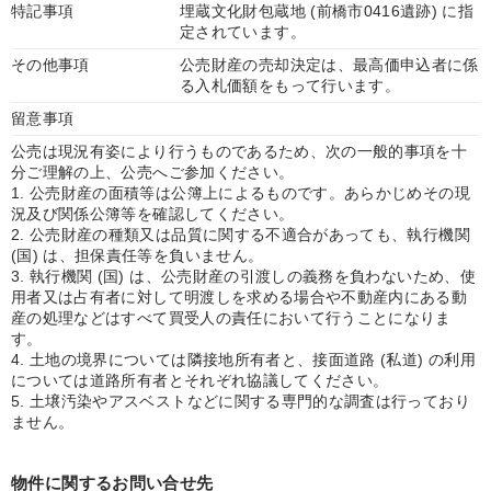
特記事項
埋蔵文化財包蔵地 (前橋市0416遺跡) に指
定されています。
その他事項
公売財産の売却決定は、最高価申込者に係
る入札価額をもって行います。
留意事項
公売は現況有姿により行うものであるため、次の一般的事項を十
分ご理解の上、公売へご参加ください。
1. 公売財産の面積等は公簿上によるものです。あらかじめその現
況及び関係公簿等を確認してください。
2. 公売財産の種類又は品質に関する不適合があっても、執行機関
(国) は、担保責任等を負いません。
3. 執行機関 (国) は、公売財産の引渡しの義務を負わないため、使
用者又は占有者に対して明渡しを求める場合や不動産内にある動
産の処理などはすべて買受人の責任において行うことになりま
す。
4. 土地の境界については隣接地所有者と、接面道路 (私道) の利用
については道路所有者とそれぞれ協議してください。
5. 土壌汚染やアスベストなどに関する専門的な調査は行っており
ません。
物件に関するお問い合せ先