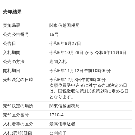
売却結果
実施局署
関東信越国税局
公売公告番号
15号
公告日
令和6年6月27日
入札期間
令和6年10月28日 から 令和6年11月6日
公売の方法
期間入札
開札期日
令和6年11月12日午前10時00分
売却決定の日時
令和6年12月3日午前9時00分
次順位買受申込者に対する売却決定の日
は、国税徴収法第113条第2項に定める日
となります。
売却決定の場所
関東信越国税局
売却区分番号
1710-4
入札者等の区分
最高価申込者
入札(売却)価額
公開終了