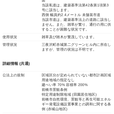
面
当該私道は、建築基準法第42条第1項第3
号に該当します。
西側 幅員約2.4メートル 未舗装市道
当該市道は、建築基準法上の道路に該当し
ません。また、雑草が繁り、通行の用に供
することが困難な状況です。
使用状況
雑草及び雑木が繁茂しています。
管理状況
三夜沢町赤城第二グリーンヒル内に所在し
ますが、管理の状況は不明です。
詳細情報 (共通)
公法上の規制
区域区分が定められていない都市計画区域
用途地域の指定なし
建ぺい率 70% 容積率 200%
前橋市景観条例
特定用途制限地域 (田園居住地区)
前橋市自然環境、景観等と再生可能エネル
ギー発電設備設置事業との調和に関する条
例 (赤城山地区)