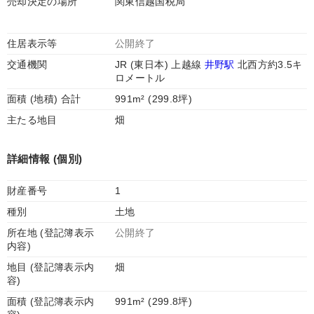
売却決定の場所
関東信越国税局
住居表示等
公開終了
交通機関
JR (東日本) 上越線
井野駅
北西方約3.5キ
ロメートル
面積 (地積) 合計
991m² (299.8坪)
主たる地目
畑
詳細情報 (個別)
財産番号
1
種別
土地
所在地 (登記簿表示
公開終了
内容)
地目 (登記簿表示内
畑
容)
面積 (登記簿表示内
991m² (299.8坪)