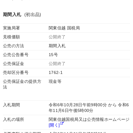
期間入札
(初出品)
実施局署
関東信越 国税局
見積価額
公開終了
公売の方法
期間入札
公売公告番号
15号
公売保証金
公開終了
売却区分番号
1762-1
公売保証金の提供方
現金等
法
入札期間
令和6年10月28日午前9時00分 から 令和6
年11月6日午後5時00分
入札の場所
関東信越国税局又は公売情報ホームページ
[開く]