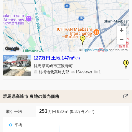
+
1
−
Google
©
OpenStreetMap
contributors
127万円 土地 147m²
(3)
1
群馬県高崎市正観寺町
前橋地裁高崎支部
154
1
群馬県高崎市 農地の販売価格
253
取引平均
万円 920m² (0.3万円／m²)
平均