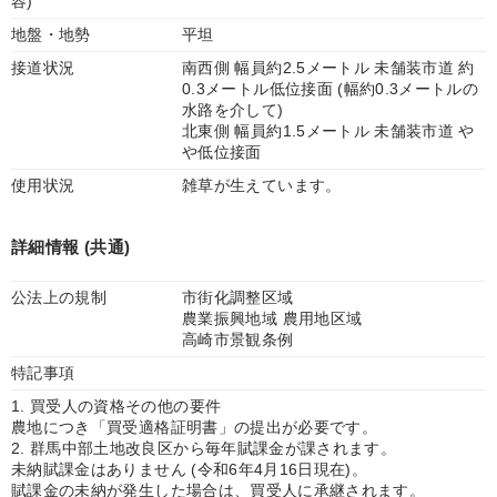
容)
地盤・地勢
平坦
接道状況
南西側 幅員約2.5メートル 未舗装市道 約
0.3メートル低位接面 (幅約0.3メートルの
水路を介して)
北東側 幅員約1.5メートル 未舗装市道 や
や低位接面
使用状況
雑草が生えています。
詳細情報 (共通)
公法上の規制
市街化調整区域
農業振興地域 農用地区域
高崎市景観条例
特記事項
1. 買受人の資格その他の要件
農地につき「買受適格証明書」の提出が必要です。
2. 群馬中部土地改良区から毎年賦課金が課されます。
未納賦課金はありません (令和6年4月16日現在)。
賦課金の未納が発生した場合は、買受人に承継されます。