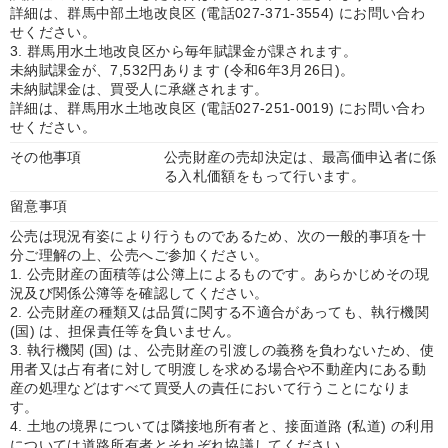
詳細は、群馬中部土地改良区 (電話027-371-3554) にお問い合わ
せください。
3. 群馬用水土地改良区から毎年賦課金が課されます。
未納賦課金が、7,532円あります (令和6年3月26日)。
未納賦課金は、買受人に承継されます。
詳細は、群馬用水土地改良区 (電話027-251-0019) にお問い合わ
せください。
その他事項
公売財産の売却決定は、最高価申込者に係
る入札価額をもって行います。
留意事項
公売は現況有姿により行うものであるため、次の一般的事項を十
分ご理解の上、公売へご参加ください。
1. 公売財産の面積等は公簿上によるものです。あらかじめその現
況及び関係公簿等を確認してください。
2. 公売財産の種類又は品質に関する不適合があっても、執行機関
(国) は、担保責任等を負いません。
3. 執行機関 (国) は、公売財産の引渡しの義務を負わないため、使
用者又は占有者に対して明渡しを求める場合や不動産内にある動
産の処理などはすべて買受人の責任において行うことになりま
す。
4. 土地の境界については隣接地所有者と、接面道路 (私道) の利用
については道路所有者とそれぞれ協議してください。