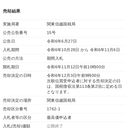
売却結果
実施局署
関東信越国税局
公売公告番号
15号
公告日
令和6年6月27日
入札期間
令和6年10月28日 から 令和6年11月6日
公売の方法
期間入札
開札期日
令和6年11月12日午前10時00分
売却決定の日時
令和6年12月3日午前9時00分
次順位買受申込者に対する売却決定の日
は、国税徴収法第113条第2項に定める日
となります。
売却決定の場所
関東信越国税局
売却区分番号
1762-1
入札者等の区分
最高価申込者
入札(売却)価額
公開終了