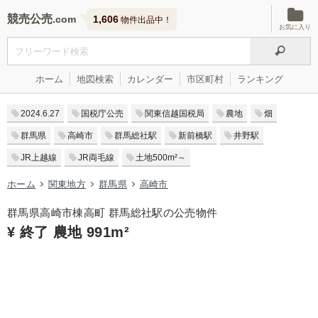
競売公売
1,606
物件出品中！
お気に入り
ホーム
地図検索
カレンダー
市区町村
ランキング
2024.6.27
国税庁公売
関東信越国税局
農地
畑
群馬県
高崎市
群馬総社駅
新前橋駅
井野駅
JR上越線
JR両毛線
土地500m²～
ホーム
関東地方
群馬県
高崎市
群馬県高崎市棟高町 群馬総社駅の公売物件
¥ 終了 農地 991m²