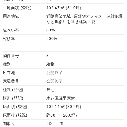
土地面積 (登記)
102.47m² (31.0坪)
用途地域
近隣商業地域 (店舗やオフィス・遊戯施設
など風俗店を除き建築可能)
建ぺい率
80%
容積率
200%
物件番号
3
種別
建物
所在地
公開終了
家屋番号
公開終了
種類 (登記)
居宅
構造 (登記)
木造瓦葺平家建
床面積 (登記)
102.14m² (30.9坪)
床面積 (現況)
約68m² (20.6坪)
間取り
2D＋土間