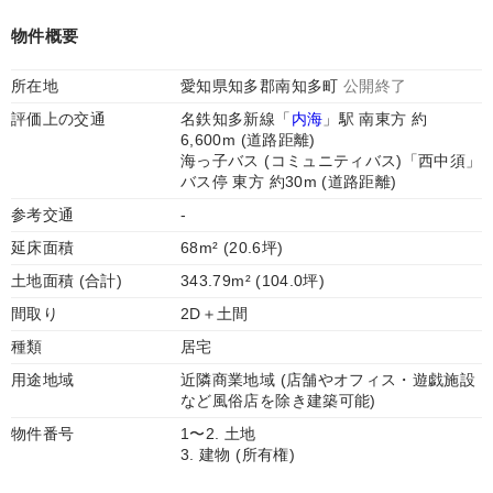
物件概要
所在地
愛知県知多郡南知多町
公開終了
評価上の交通
名鉄知多新線「
内海
」駅 南東方 約
6,600m (道路距離)
海っ子バス (コミュニティバス)「西中須」
バス停 東方 約30m (道路距離)
参考交通
-
延床面積
68m² (20.6坪)
土地面積 (合計)
343.79m² (104.0坪)
間取り
2D＋土間
種類
居宅
用途地域
近隣商業地域 (店舗やオフィス・遊戯施設
など風俗店を除き建築可能)
物件番号
1〜2. 土地
3. 建物 (所有権)