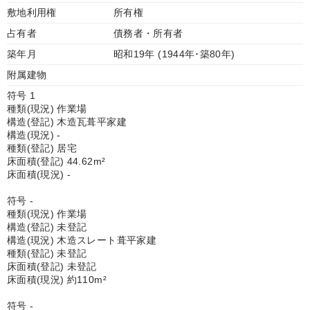
敷地利用権
所有権
占有者
債務者・所有者
築年月
昭和19年 (1944年･築80年)
附属建物
符号 1
種類(現況) 作業場
構造(登記) 木造瓦葺平家建
構造(現況) -
種類(登記) 居宅
床面積(登記) 44.62m²
床面積(現況) -
符号 -
種類(現況) 作業場
構造(登記) 未登記
構造(現況) 木造スレート葺平家建
種類(登記) 未登記
床面積(登記) 未登記
床面積(現況) 約110m²
符号 -