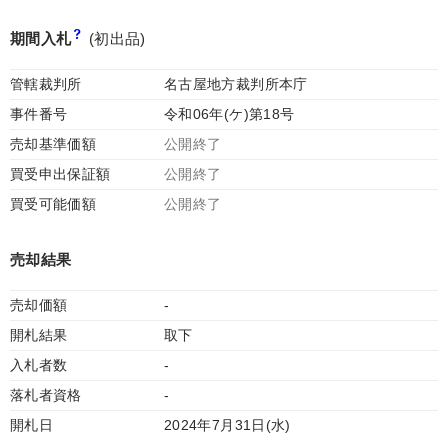
期間入札
(初出品)
管轄裁判所
名古屋地方裁判所本庁
事件番号
令和06年(ケ)第18号
売却基準価額
公開終了
買受申出保証額
公開終了
買受可能価額
公開終了
売却結果
売却価額
-
開札結果
取下
入札者数
-
落札者資格
-
開札日
2024年7月31日(水)