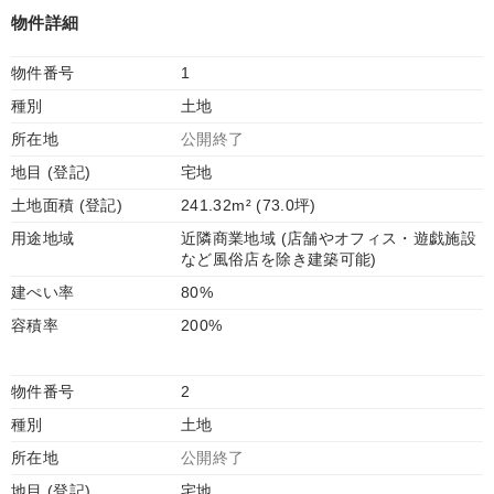
物件詳細
物件番号
1
種別
土地
所在地
公開終了
地目 (登記)
宅地
土地面積 (登記)
241.32m² (73.0坪)
用途地域
近隣商業地域 (店舗やオフィス・遊戯施設
など風俗店を除き建築可能)
建ぺい率
80%
容積率
200%
物件番号
2
種別
土地
所在地
公開終了
地目 (登記)
宅地