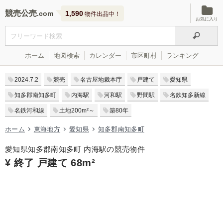
競売公売
1,590
物件出品中！
お気に入り
ホーム
地図検索
カレンダー
市区町村
ランキング
2024.7.2
競売
名古屋地裁本庁
戸建て
愛知県
知多郡南知多町
内海駅
河和駅
野間駅
名鉄知多新線
名鉄河和線
土地200m²～
築80年
ホーム
東海地方
愛知県
知多郡南知多町
愛知県知多郡南知多町 内海駅の競売物件
¥ 終了 戸建て 68m²