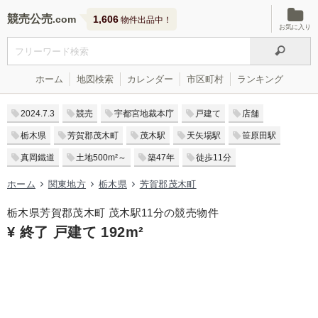
競売公売
1,606
物件出品中！
お気に入り
ホーム
地図検索
カレンダー
市区町村
ランキング
2024.7.3
競売
宇都宮地裁本庁
戸建て
店舗
栃木県
芳賀郡茂木町
茂木駅
天矢場駅
笹原田駅
真岡鐵道
土地500m²～
築47年
徒歩11分
ホーム
関東地方
栃木県
芳賀郡茂木町
栃木県芳賀郡茂木町 茂木駅11分の競売物件
¥ 終了 戸建て 192m²