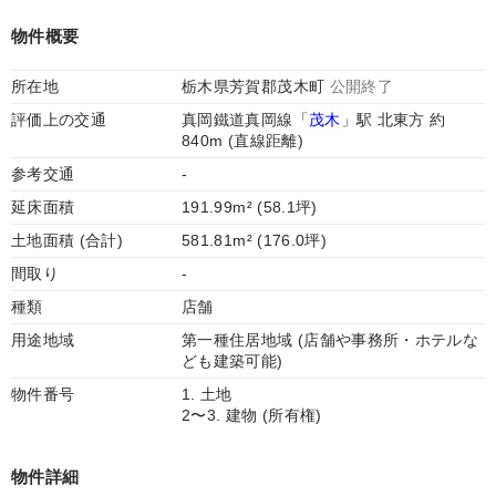
物件概要
所在地
栃木県芳賀郡茂木町
公開終了
評価上の交通
真岡鐵道真岡線「
茂木
」駅 北東方 約
840m (直線距離)
参考交通
-
延床面積
191.99m² (58.1坪)
土地面積 (合計)
581.81m² (176.0坪)
間取り
-
種類
店舗
用途地域
第一種住居地域 (店舗や事務所・ホテルな
ども建築可能)
物件番号
1. 土地
2〜3. 建物 (所有権)
物件詳細