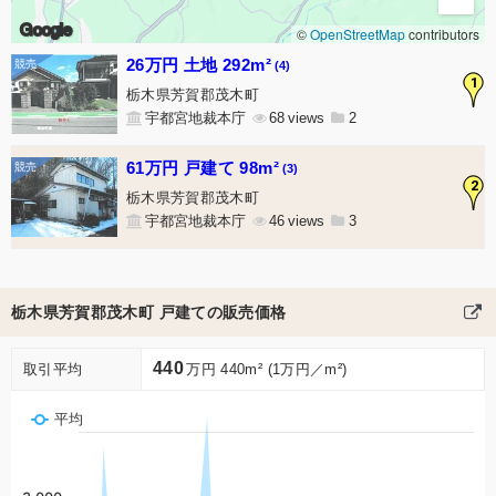
Google
©
OpenStreetMap
contributors
26万円 土地 292m²
(4)
1
栃木県芳賀郡茂木町
宇都宮地裁本庁
68
2
61万円 戸建て 98m²
(3)
2
栃木県芳賀郡茂木町
宇都宮地裁本庁
46
3
栃木県芳賀郡茂木町 戸建ての販売価格
440
取引平均
万円 440m² (1万円／m²)
平均