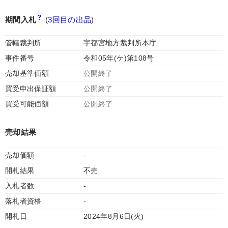
期間入札
(
3回目の出品
)
管轄裁判所
宇都宮地方裁判所本庁
事件番号
令和05年(ケ)第108号
売却基準価額
公開終了
買受申出保証額
公開終了
買受可能価額
公開終了
売却結果
売却価額
-
開札結果
不売
入札者数
-
落札者資格
-
開札日
2024年8月6日(火)