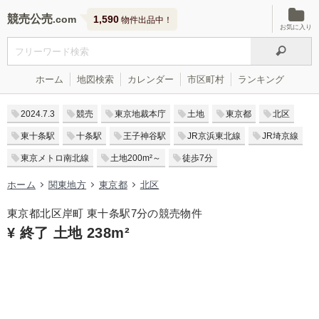
競売公売
1,590
物件出品中！
お気に入り
ホーム
地図検索
カレンダー
市区町村
ランキング
2024.7.3
競売
東京地裁本庁
土地
東京都
北区
東十条駅
十条駅
王子神谷駅
JR京浜東北線
JR埼京線
東京メトロ南北線
土地200m²～
徒歩7分
ホーム
関東地方
東京都
北区
東京都北区岸町 東十条駅7分の競売物件
¥ 終了 土地 238m²