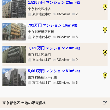
1,528万円 マンション 23m²
(初)
2
東京都北区神谷
東京地裁本庁
132
2
792万円 マンション 16m²
(初)
3
東京都板橋区板橋
東京地裁本庁
193
8
1,120万円 マンション 23m²
(初)
4
東京都北区赤羽
東京地裁本庁
233
9
5,061万円 マンション 81m²
(初)
5
東京都板橋区中丸町
東京地裁本庁
223
6
東京都北区 土地の販売価格