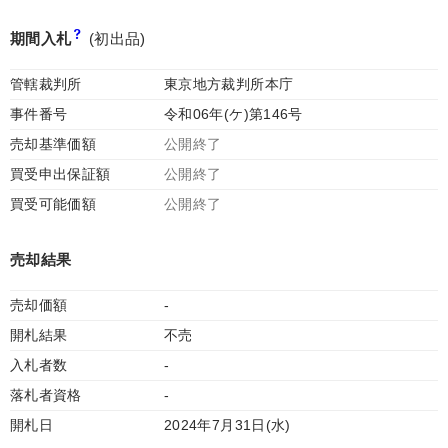
期間入札
(初出品)
管轄裁判所
東京地方裁判所本庁
事件番号
令和06年(ケ)第146号
売却基準価額
公開終了
買受申出保証額
公開終了
買受可能価額
公開終了
売却結果
売却価額
-
開札結果
不売
入札者数
-
落札者資格
-
開札日
2024年7月31日(水)