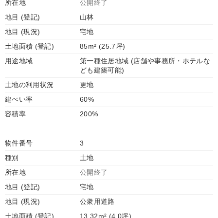
所在地
公開終了
地目 (登記)
山林
地目 (現況)
宅地
土地面積 (登記)
85m² (25.7坪)
用途地域
第一種住居地域 (店舗や事務所・ホテルな
ども建築可能)
土地の利用状況
更地
建ぺい率
60%
容積率
200%
物件番号
3
種別
土地
所在地
公開終了
地目 (登記)
宅地
地目 (現況)
公衆用道路
土地面積 (登記)
13.32m² (4.0坪)