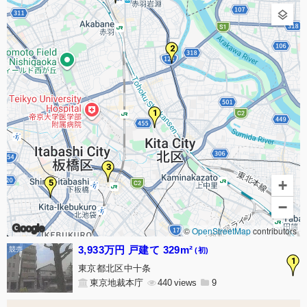
2
1
3
+
5
−
Google
©
OpenStreetMap
contributors
3,933万円 戸建て 329m²
(初)
1
東京都北区中十条
東京地裁本庁
440
9