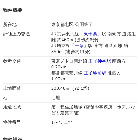
物件概要
所在地
東京都北区
公開終了
評価上の交通
JR京浜東北線「
東十条
」駅 南東方 道路距
離 約460m (徒歩約6分)
JR埼京線「
十条
」駅 東方 道路距離 約
850m (徒歩約11分)
参考交通
東京メトロ南北線
王子神谷駅
南西方
0.76km
都営都電荒川線
王子駅前駅
北西方
1.07km
土地面積
238.48m² (72.1坪)
地目
宅地
用途地域
第一種住居地域 (店舗や事務所・ホテルな
ども建築可能)
物件番号
1〜4. 土地
物件詳細