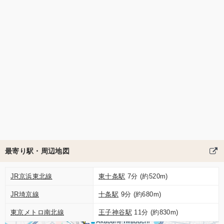
最寄り駅・周辺地図
JR京浜東北線
東十条駅
7分 (約520m)
JR埼京線
十条駅
9分 (約680m)
東京メトロ南北線
王子神谷駅
11分 (約830m)
4