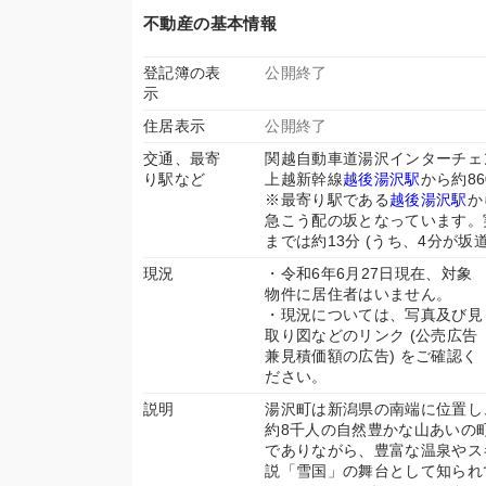
不動産の基本情報
登記簿の表
公開終了
示
住居表示
公開終了
交通、最寄
関越自動車道湯沢インターチェン
り駅など
上越新幹線
越後湯沢駅
から約86
※最寄り駅である
越後湯沢駅
か
急こう配の坂となっています。
までは約13分 (うち、4分が坂
現況
・令和6年6月27日現在、対象
物件に居住者はいません。
・現況については、写真及び見
取り図などのリンク (公売広告
兼見積価額の広告) をご確認く
ださい。
説明
湯沢町は新潟県の南端に位置し
約8千人の自然豊かな山あいの
でありながら、豊富な温泉やス
説「雪国」の舞台として知られ