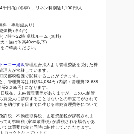
4千円/泊 (冬季) 、リネン料別途1,100円/人
(無料・専用鍵あり)
燥機 (各4台)
 7時〜22時 卓球ルーム (無料)
犬・猫は体高40cm以下)
をご確認ください。
トーコー湯沢
管理組合法人より管理委託を受けた株
管理人が常駐しています。
町民部税務課で閲覧することができます。
管理費等は月額34,084円 (内訳：管理費28,638
等2,265円) になります。
14日現在、未納管理費等がありますが、この未納管
ら買受人に請求することはないとの申立てがされて
金を納付する日までに生じる未納管理費等について
免許税、不動産取得税、固定資産税が課税されま
て町県民税 (家屋敷課税) が課税される場合があ
いては買受代金と同時に納付していただきます。
ートロックとなっています。