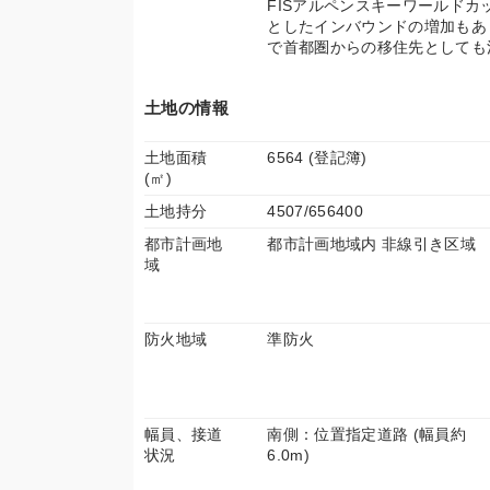
FISアルペンスキーワールド
としたインバウンドの増加もあ
で首都圏からの移住先としても
土地の情報
土地面積
6564 (登記簿)
(㎡)
土地持分
4507/656400
都市計画地
都市計画地域内 非線引き区域
域
防火地域
準防火
幅員、接道
南側：位置指定道路 (幅員約
状況
6.0m)