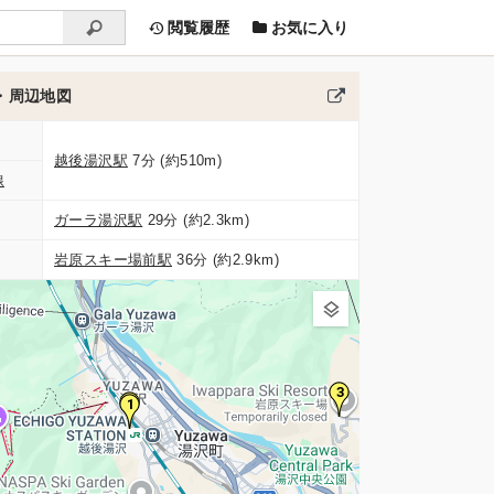
閲覧履歴
お気に入り
・周辺地図
越後湯沢駅
7分 (約510m)
線
ガーラ湯沢駅
29分 (約2.3km)
岩原スキー場前駅
36分 (約2.9km)
3
2
1