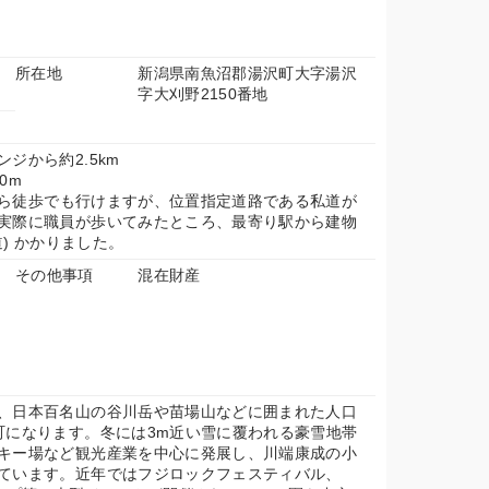
所在地
新潟県南魚沼郡湯沢町大字湯沢
字大刈野2150番地
ジから約2.5km
0m
ら徒歩でも行けますが、位置指定道路である私道が
実際に職員が歩いてみたところ、最寄り駅から建物
道) かかりました。
その他事項
混在財産
、日本百名山の谷川岳や苗場山などに囲まれた人口
町になります。冬には3m近い雪に覆われる豪雪地帯
キー場など観光産業を中心に発展し、川端康成の小
ています。近年ではフジロックフェスティバル、