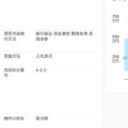
750
万円
買受代金納
銀行振込 現金書留 郵便為替 直
500
付方法
接持参
万円
実施方法
入札形式
250
万円
売却区分番
6-2-2
号
物件の所在
新潟県