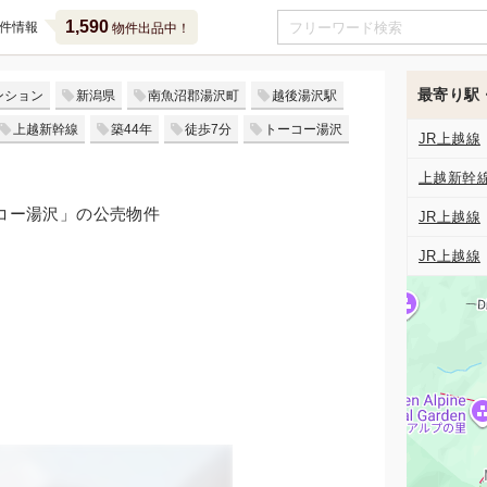
1,590
件情報
物件出品中！
最寄り駅
ンション
新潟県
南魚沼郡湯沢町
越後湯沢駅
上越新幹線
築44年
徒歩7分
トーコー湯沢
JR上越線
上越新幹
ーコー湯沢」の公売物件
JR上越線
JR上越線