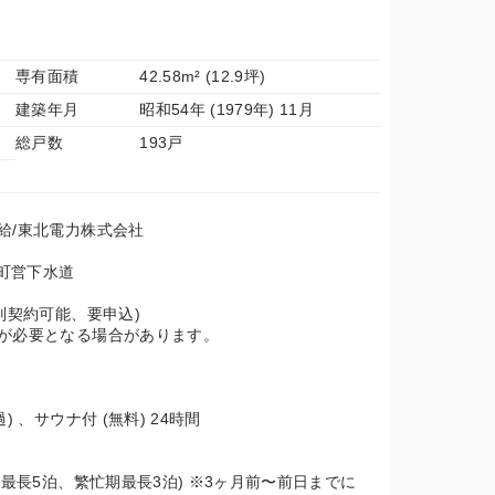
専有面積
42.58m² (12.9坪)
建築年月
昭和54年 (1979年) 11月
総戸数
193戸
給/東北電力株式会社
 町営下水道
別契約可能、要申込)
が必要となる場合があります。
 、サウナ付 (無料) 24時間
期最長5泊、繁忙期最長3泊) ※3ヶ月前〜前日までに