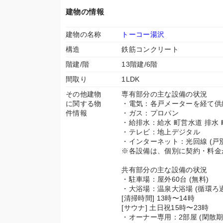
建物の情報
建物の名称
トーコー湯沢
構造
鉄筋コンクリート
階建/階
13階建/6階
間取り
1LDK
その他建物
専有部分の主な設備の状況
に関する物
・電気：各戸メーターを経て供
件情報
・ガス：プロパン
・給排水：給水 町営水道 排水
・テレビ：地上デジタル
・インターネット：光回線 (戸
※各設備は、個別に契約・料金
共有部分の主な設備の状況
・駐車場：屋外60台 (無料)
・大浴場：温泉大浴場 (循環ろ過)
[清掃時間] 13時〜14時
[サウナ] 土日祝15時〜23時
・オーナー専用：2部屋 (閑散