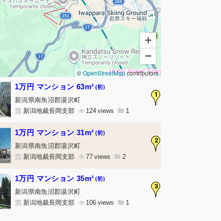
+
−
©
OpenStreetMap
contributors
1万円 マンション 63m²
(初)
1
新潟県南魚沼郡湯沢町
新潟地裁長岡支部
124
1
1万円 マンション 31m²
(初)
2
新潟県南魚沼郡湯沢町
新潟地裁長岡支部
77
2
1万円 マンション 35m²
(初)
3
新潟県南魚沼郡湯沢町
新潟地裁長岡支部
106
1