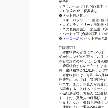
要予約
ゲストルーム 3千円/泊 (夏季)・
※1泊1室料金、寝具含む
※ペット持込禁止
・スキーロッカー：1部屋1個 
・コインランドリー：洗濯機・乾
・その他共用施設：談話室 (無料)
・ペット：可 (合計2頭羽まで※
※
トーコー湯沢
ペット持込規則
[特記事項]
・対象物件の管理については、
式会社エンゼルが行っており、
※管理規約の写しは、当町税務
・管理組合からの申立てによると、
円、修繕積立金3,181円、水道料
・対象物件には、令和6年6月
理費等については、管理組合か
います。また、買受人が買受代
も請求することはありません。
・売却決定後、買受人には登録
す。また、買受人の所得額によっ
ります。なお、登録免許税につ
・建物出入口は通年24時間オ