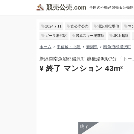
競売公売
全国の不動産競売＆公売物
2024.7.11
官公庁公売
湯沢町役場他
マ
ガーラ湯沢駅
岩原スキー場前駅
JR上越線
ホーム
甲信越・北陸
新潟県
南魚沼郡湯沢町
新潟県南魚沼郡湯沢町 越後湯沢駅7分 「ト
¥ 終了 マンション 43m²