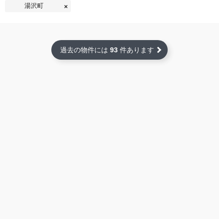
湯沢町
過去の物件には
93
件あります