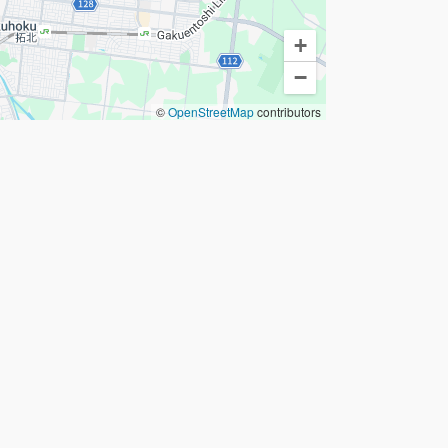
+
−
©
OpenStreetMap
contributors