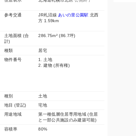
住居表示
北海道札幌市北区
公開終了
参考交通
JR札沼線
あいの里公園駅
北西
方 1.59km
土地面積 (合
286.75m² (86.7坪)
計)
種類
居宅
物件番号
1. 土地
2. 建物 (所有権)
種別
土地
地目 (登記)
宅地
用途地域
第一種低層住居専用地域 (住居
と一部公共施設のみ建築可能)
容積率
80%