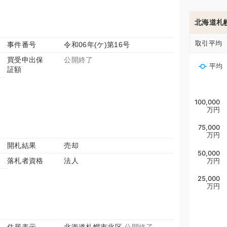
北海道札
取引平均
事件番号
令和06年(ケ)第16号
買受申出保
公開終了
平均
証額
100,000
万円
75,000
万円
開札結果
売却
50,000
落札者資格
法人
万円
25,000
万円