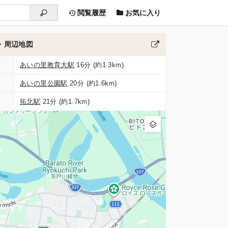
閲覧履歴
お気に入り
・周辺地図
あいの里教育大駅
16分 (約1.3km)
あいの里公園駅
20分 (約1.6km)
拓北駅
21分 (約1.7km)