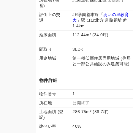
所在地 (地
北海道札幌市北区
公開終了
番)
評価上の交
JR学園都市線「
あいの里教育
通
大
」駅 ほぼ北方 道路距離 約
1.4km
延床面積
112.44m² (34.0坪)
間取り
3LDK
用途地域
第一種低層住居専用地域 (住居
と一部公共施設のみ建築可能)
物件詳細
物件番号
1
所在地
公開終了
土地面積 (登
286.75m² (86.7坪)
記)
建ぺい率
40%