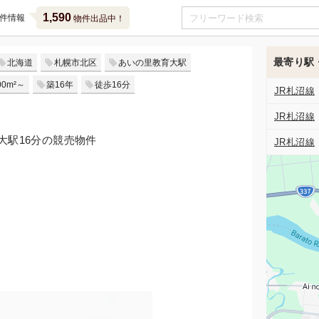
1,590
件情報
物件出品中！
最寄り駅
北海道
札幌市北区
あいの里教育大駅
0m²～
築16年
徒歩16分
JR札沼線
JR札沼線
大駅16分の競売物件
JR札沼線