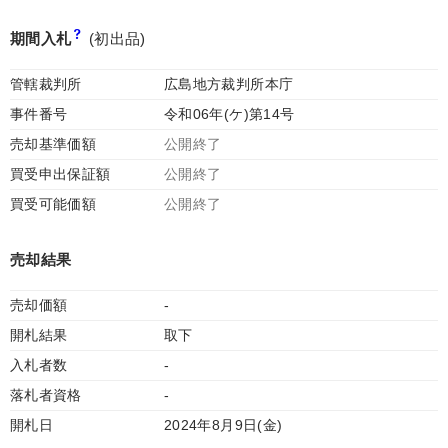
期間入札
(初出品)
管轄裁判所
広島地方裁判所本庁
事件番号
令和06年(ケ)第14号
売却基準価額
公開終了
買受申出保証額
公開終了
買受可能価額
公開終了
売却結果
売却価額
-
開札結果
取下
入札者数
-
落札者資格
-
開札日
2024年8月9日(金)