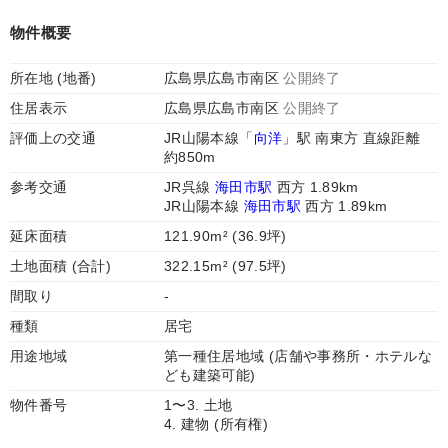
物件概要
所在地 (地番)
広島県広島市南区
公開終了
住居表示
広島県広島市南区
公開終了
評価上の交通
JR山陽本線「
向洋
」駅 南東方 直線距離
約850m
参考交通
JR呉線
海田市駅
西方 1.89km
JR山陽本線
海田市駅
西方 1.89km
延床面積
121.90m² (36.9坪)
土地面積 (合計)
322.15m² (97.5坪)
間取り
-
種類
居宅
用途地域
第一種住居地域 (店舗や事務所・ホテルな
ども建築可能)
物件番号
1〜3. 土地
4. 建物 (所有権)