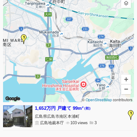
1
+
−
Google
©
OpenStreetMap
contributors
1,652万円 戸建て 99m²
(初)
1
広島県広島市南区本浦町
広島地裁本庁
103
3