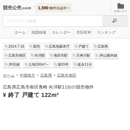
競売公売
1,590
物件出品中！
お気に入り
ホーム
地図検索
カレンダー
市区町村
ランキング
2024.7.16
競売
広島地裁本庁
戸建て
広島県
広島市南区
向洋駅
海田市駅
天神川駅
JR山陽本線
JR呉線
土地200m²～
築55年
徒歩11分
ホーム
中国地方
広島県
広島市南区
広島県広島市南区青崎 向洋駅11分の競売物件
¥ 終了 戸建て 122m²