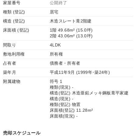
家屋番号
公開終了
種類 (登記)
居宅
構造 (登記)
木造スレート葺2階建
床面積 (登記)
1階 49.68m² (15.0坪)
2階 43.06m² (13.0坪)
間取り
4LDK
敷地利用権
所有権
占有者
債務者・所有者
築年月
平成11年9月 (1999年･築24年)
附属建物
符号 1
種類(現況) -
構造(登記) 木造亜鉛メッキ鋼板葺平家建
構造(現況) -
種類(登記) 物置
床面積(登記) 11.28m²
床面積(現況) -
売却スケジュール