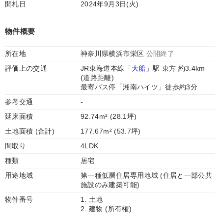
開札日
2024年9月3日(火)
物件概要
所在地
神奈川県横浜市栄区
公開終了
評価上の交通
JR東海道本線「
大船
」駅 東方 約3.4km
(道路距離)
最寄バス停「湘南ハイツ」徒歩約3分
参考交通
-
延床面積
92.74m² (28.1坪)
土地面積 (合計)
177.67m² (53.7坪)
間取り
4LDK
種類
居宅
用途地域
第一種低層住居専用地域 (住居と一部公共
施設のみ建築可能)
物件番号
1. 土地
2. 建物 (所有権)