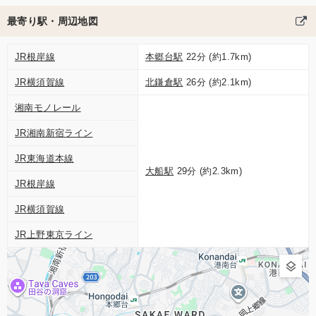
最寄り駅・周辺地図
JR根岸線
本郷台駅
22分 (約1.7km)
JR横須賀線
北鎌倉駅
26分 (約2.1km)
湘南モノレール
JR湘南新宿ライン
JR東海道本線
大船駅
29分 (約2.3km)
JR根岸線
JR横須賀線
JR上野東京ライン