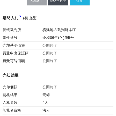
入札終了
問い合わせ
期間入札
(初出品)
管轄裁判所
横浜地方裁判所本庁
事件番号
令和06年(ケ)第5号
売却基準価額
公開終了
買受申出保証額
公開終了
買受可能価額
公開終了
売却結果
売却価額
公開終了
開札結果
売却
入札者数
4人
落札者資格
法人