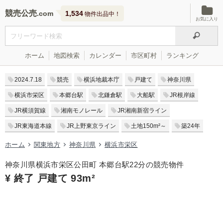
競売公売
1,534
物件出品中！
お気に入り
ホーム
地図検索
カレンダー
市区町村
ランキング
2024.7.18
競売
横浜地裁本庁
戸建て
神奈川県
横浜市栄区
本郷台駅
北鎌倉駅
大船駅
JR根岸線
JR横須賀線
湘南モノレール
JR湘南新宿ライン
JR東海道本線
JR上野東京ライン
土地150m²～
築24年
ホーム
関東地方
神奈川県
横浜市栄区
神奈川県横浜市栄区公田町 本郷台駅22分の競売物件
¥ 終了 戸建て 93m²