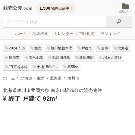
競売公売
1,590
物件出品中！
お気に入り
ホーム
地図検索
カレンダー
市区町村
ランキング
2024.7.19
競売
旭川地裁本庁
戸建て
倉庫
北海道
旭川市
南永山駅
旭川四条駅
新旭川駅
JR石北本線
JR宗谷本線
土地150m²～
築55年
ホーム
北海道・東北
北海道
旭川市
北海道旭川市豊岡六条 南永山駅26分の競売物件
¥ 終了 戸建て 92m²