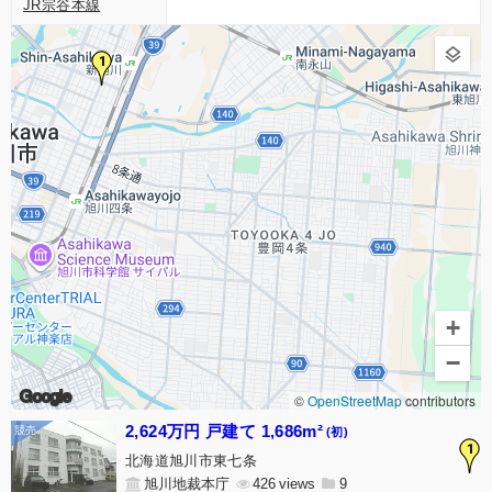
JR宗谷本線
1
+
−
Google
©
OpenStreetMap
contributors
2,624万円 戸建て 1,686m²
(初)
1
北海道旭川市東七条
旭川地裁本庁
426
9