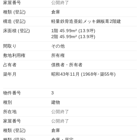
家屋番号
公開終了
種類 (登記)
倉庫
構造 (登記)
軽量鉄骨造亜鉛メッキ鋼板葺2階建
床面積 (登記)
1階 45.99m² (13.9坪)
2階 45.99m² (13.9坪)
間取り
その他
敷地利用権
所有権
占有者
債務者・所有者
築年月
昭和43年11月 (1968年･築55年)
物件番号
3
種別
建物
所在地
公開終了
家屋番号
公開終了
種類 (登記)
倉庫
種類 (現況)
倉庫・居宅