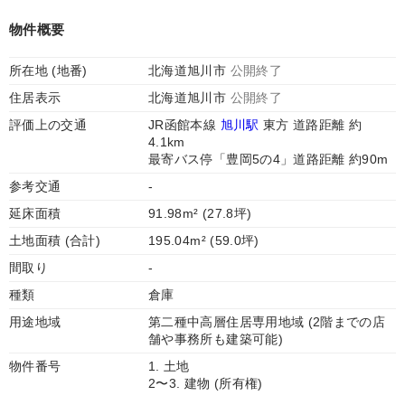
物件概要
所在地 (地番)
北海道旭川市
公開終了
住居表示
北海道旭川市
公開終了
評価上の交通
JR函館本線
旭川駅
東方 道路距離 約
4.1km
最寄バス停「豊岡5の4」道路距離 約90m
参考交通
-
延床面積
91.98m² (27.8坪)
土地面積 (合計)
195.04m² (59.0坪)
間取り
-
種類
倉庫
用途地域
第二種中高層住居専用地域 (2階までの店
舗や事務所も建築可能)
物件番号
1. 土地
2〜3. 建物 (所有権)