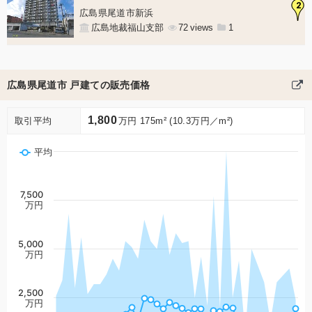
2
広島県尾道市新浜
広島地裁福山支部
72
1
広島県尾道市 戸建ての販売価格
1,800
取引平均
万円 175m² (10.3万円／m²)
平均
7,500
万円
5,000
万円
2,500
万円