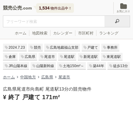
競売公売
1,534
物件出品中！
お気に入り
ホーム
地図検索
カレンダー
市区町村
ランキング
2024.7.23
競売
広島地裁福山支部
戸建て
事務所
倉庫
広島県
尾道市
尾道駅
新尾道駅
東尾道駅
JR山陽本線
山陽新幹線
土地150m²～
築44年
徒歩13分
ホーム
中国地方
広島県
尾道市
広島県尾道市向島町 尾道駅13分の競売物件
¥ 終了 戸建て 171m²