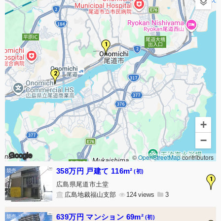
1
2
+
−
Google
©
OpenStreetMap
contributors
358万円 戸建て 116m²
(初)
1
広島県尾道市土堂
広島地裁福山支部
124
3
639万円 マンション 69m²
(初)