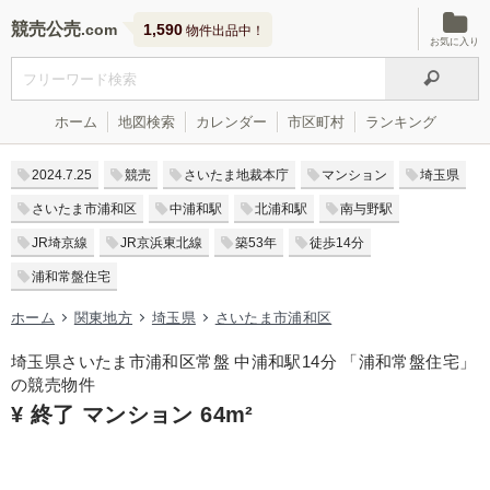
競売公売
1,590
物件出品中！
お気に入り
ホーム
地図検索
カレンダー
市区町村
ランキング
2024.7.25
競売
さいたま地裁本庁
マンション
埼玉県
さいたま市浦和区
中浦和駅
北浦和駅
南与野駅
JR埼京線
JR京浜東北線
築53年
徒歩14分
浦和常盤住宅
ホーム
関東地方
埼玉県
さいたま市浦和区
埼玉県さいたま市浦和区常盤 中浦和駅14分 「浦和常盤住宅」
の競売物件
¥ 終了 マンション 64m²