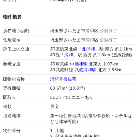
物件概要
所在地 (地番)
埼玉県さいたま市浦和区
公開終了
住居表示
埼玉県さいたま市浦和区
公開終了
評価上の交通
JR京浜東北線「
北浦和
」駅 南方 約1.1km
JR線「
浦和
」駅 西方 約1.3km (直線距離)
参考交通
JR埼京線
中浦和駅
北東方 1.07km
JR武蔵野線
武蔵浦和駅
北方 1.88km
建物の名称
浦和常盤住宅
専有面積
63.67m² (19.3坪)
間取り
3LDK バルコニーあり
種類
居宅
用途地域
第一種住居地域 (店舗や事務所・ホテルな
ども建築可能)
物件番号
1. 土地
2. 区分所有建物 (所有権)