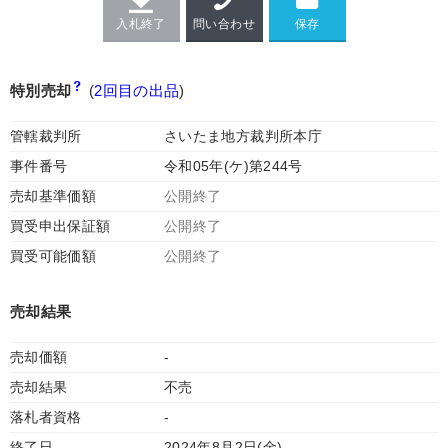
入札終了
問い合わせ
特別売却
(
2回目の出品
)
管轄裁判所
さいたま地方裁判所本庁
事件番号
令和05年(ケ)第244号
売却基準価額
公開終了
買受申出保証額
公開終了
買受可能価額
公開終了
売却結果
売却価額
-
売却結果
不売
落札者資格
-
終了日
2024年8月2日(金)