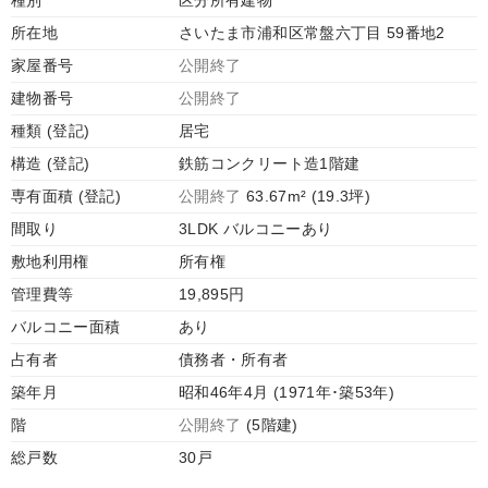
種別
区分所有建物
所在地
さいたま市浦和区常盤六丁目 59番地2
家屋番号
公開終了
建物番号
公開終了
種類 (登記)
居宅
構造 (登記)
鉄筋コンクリート造1階建
専有面積 (登記)
公開終了
63.67m² (19.3坪)
間取り
3LDK バルコニーあり
敷地利用権
所有権
管理費等
19,895円
バルコニー面積
あり
占有者
債務者・所有者
築年月
昭和46年4月 (1971年･築53年)
階
公開終了
(5階建)
総戸数
30戸