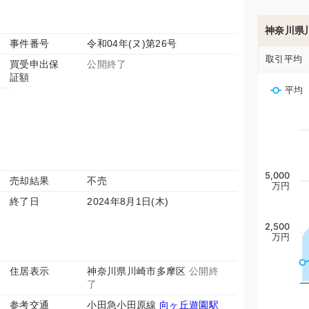
神奈川県
事件番号
令和04年(ヌ)第26号
取引平均
買受申出保
公開終了
証額
平均
5,000
売却結果
不売
万円
終了日
2024年8月1日(木)
2,500
万円
住居表示
神奈川県川崎市多摩区
公開終
了
参考交通
小田急小田原線
向ヶ丘遊園駅