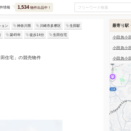
1,534
件情報
物件出品中！
最寄り駅
ション
神奈川県
川崎市多摩区
生田駅
線
築45年
徒歩14分
生田住宅
小田急小
小田急小
生田住宅」の競売物件
小田急小