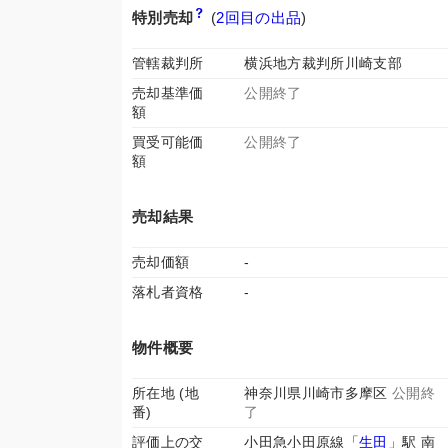
特別売却
(
2回目の出品
)
管轄裁判所
横浜地方裁判所川崎支部
売却基準価
公開終了
額
買受可能価
公開終了
額
売却結果
売却価額
-
落札者資格
-
物件概要
所在地 (地
神奈川県川崎市多摩区
公開終
番)
了
評価上の交
小田急小田原線「
生田
」駅 南