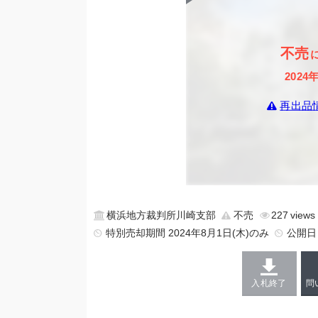
不売
2024
再出品
横浜地方裁判所川崎支部
不売
227
特別売却期間 2024年8月1日(木)のみ
公開
入札終了
問