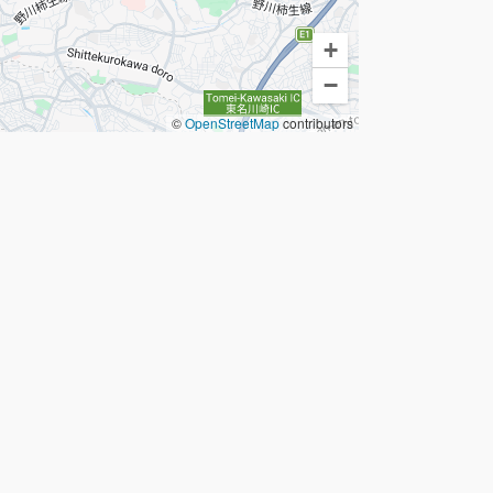
+
−
©
OpenStreetMap
contributors