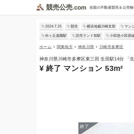
競売公売
全国の不動産競売＆公売物
2024.7.25
競売
横浜地裁川崎支部
マン
向ヶ丘遊園駅
読売ランド前駅
小田急小田原
ホーム
関東地方
神奈川県
川崎市多摩区
神奈川県川崎市多摩区東三田 生田駅14分 「
¥ 終了 マンション 53m²