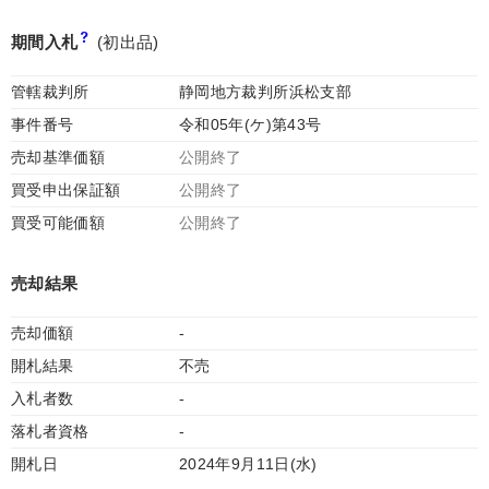
期間入札
(初出品)
管轄裁判所
静岡地方裁判所浜松支部
事件番号
令和05年(ケ)第43号
売却基準価額
公開終了
買受申出保証額
公開終了
買受可能価額
公開終了
売却結果
売却価額
-
開札結果
不売
入札者数
-
落札者資格
-
開札日
2024年9月11日(水)