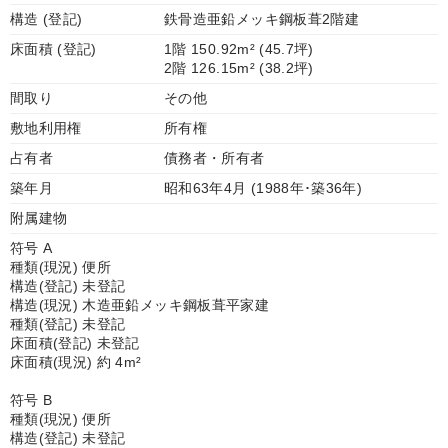
構造 (登記)
鉄骨造亜鉛メッキ鋼板葺2階建
床面積 (登記)
1階 150.92m² (45.7坪)
2階 126.15m² (38.2坪)
間取り
その他
敷地利用権
所有権
占有者
債務者・所有者
築年月
昭和63年4月 (1988年･築36年)
附属建物
符号 A
種類(現況) 便所
構造(登記) 未登記
構造(現況) 木造亜鉛メッキ鋼板葺平家建
種類(登記) 未登記
床面積(登記) 未登記
床面積(現況) 約 4m²
符号 B
種類(現況) 便所
構造(登記) 未登記