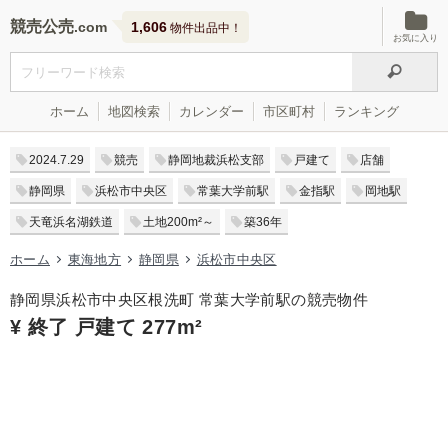
競売公売
1,606
物件出品中！
お気に入り
ホーム
地図検索
カレンダー
市区町村
ランキング
2024.7.29
競売
静岡地裁浜松支部
戸建て
店舗
静岡県
浜松市中央区
常葉大学前駅
金指駅
岡地駅
天竜浜名湖鉄道
土地200m²～
築36年
ホーム
東海地方
静岡県
浜松市中央区
静岡県浜松市中央区根洗町 常葉大学前駅の競売物件
¥ 終了 戸建て 277m²