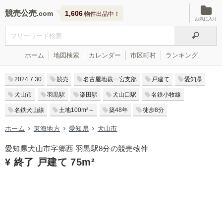
競売公売
1,606
物件出品中！
お気に入り
ホーム
地図検索
カレンダー
市区町村
ランキング
2024.7.30
競売
名古屋地裁一宮支部
戸建て
愛知県
犬山市
羽黒駅
楽田駅
犬山口駅
名鉄小牧線
名鉄犬山線
土地100m²～
築48年
徒歩8分
ホーム
東海地方
愛知県
犬山市
愛知県犬山市字郷西 羽黒駅8分の競売物件
¥ 終了 戸建て 75m²