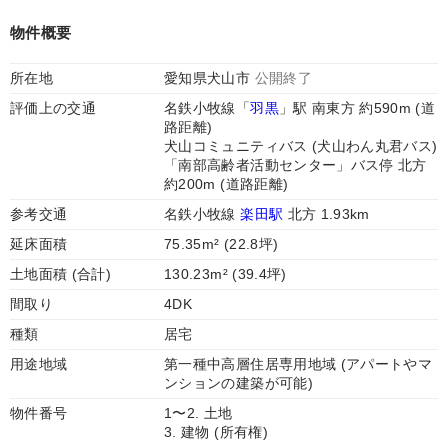
物件概要
所在地
愛知県犬山市
公開終了
評価上の交通
名鉄小牧線「
羽黒
」駅 南東方 約590m (道
路距離)
犬山コミュニティバス (犬山わん丸君バス)
「南部高齢者活動センター」バス停 北方
約200m (道路距離)
参考交通
名鉄小牧線
楽田駅
北方 1.93km
延床面積
75.35m² (22.8坪)
土地面積 (合計)
130.23m² (39.4坪)
間取り
4DK
種類
居宅
用途地域
第一種中高層住居専用地域 (アパートやマ
ンションの建築が可能)
物件番号
1〜2. 土地
3. 建物 (所有権)