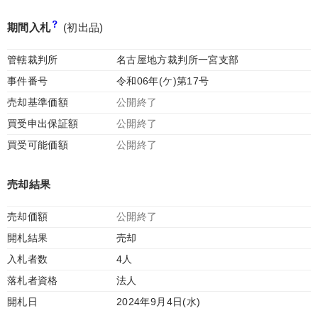
期間入札
(初出品)
管轄裁判所
名古屋地方裁判所一宮支部
事件番号
令和06年(ケ)第17号
売却基準価額
公開終了
買受申出保証額
公開終了
買受可能価額
公開終了
売却結果
売却価額
公開終了
開札結果
売却
入札者数
4人
落札者資格
法人
開札日
2024年9月4日(水)