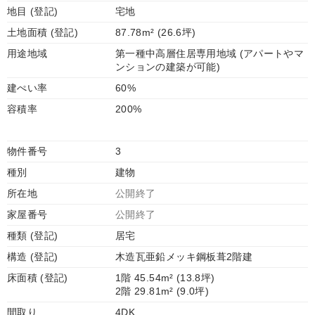
地目 (登記)
宅地
土地面積 (登記)
87.78m² (26.6坪)
用途地域
第一種中高層住居専用地域 (アパートやマ
ンションの建築が可能)
建ぺい率
60%
容積率
200%
物件番号
3
種別
建物
所在地
公開終了
家屋番号
公開終了
種類 (登記)
居宅
構造 (登記)
木造瓦亜鉛メッキ鋼板葺2階建
床面積 (登記)
1階 45.54m² (13.8坪)
2階 29.81m² (9.0坪)
間取り
4DK