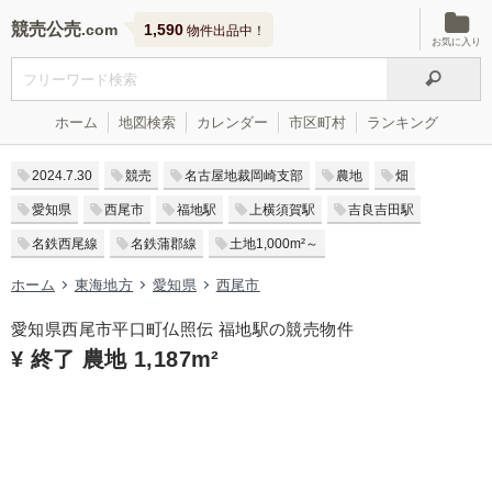
競売公売
1,590
物件出品中！
お気に入り
ホーム
地図検索
カレンダー
市区町村
ランキング
2024.7.30
競売
名古屋地裁岡崎支部
農地
畑
愛知県
西尾市
福地駅
上横須賀駅
吉良吉田駅
名鉄西尾線
名鉄蒲郡線
土地1,000m²～
ホーム
東海地方
愛知県
西尾市
愛知県西尾市平口町仏照伝 福地駅の競売物件
¥ 終了 農地 1,187m²