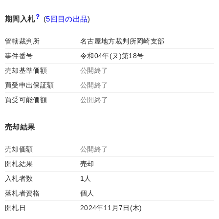
期間入札
(
5回目の出品
)
管轄裁判所
名古屋地方裁判所岡崎支部
事件番号
令和04年(ヌ)第18号
売却基準価額
公開終了
買受申出保証額
公開終了
買受可能価額
公開終了
売却結果
売却価額
公開終了
開札結果
売却
入札者数
1人
落札者資格
個人
開札日
2024年11月7日(木)