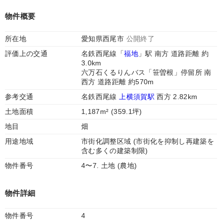
物件概要
所在地
愛知県西尾市
公開終了
評価上の交通
名鉄西尾線「
福地
」駅 南方 道路距離 約
3.0km
六万石くるりんバス「笹曽根」停留所 南
西方 道路距離 約570m
参考交通
名鉄西尾線
上横須賀駅
西方 2.82km
土地面積
1,187m² (359.1坪)
地目
畑
用途地域
市街化調整区域 (市街化を抑制し再建築を
含む多くの建築制限)
物件番号
4〜7. 土地 (農地)
物件詳細
物件番号
4