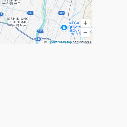
+
−
©
OpenStreetMap
contributors