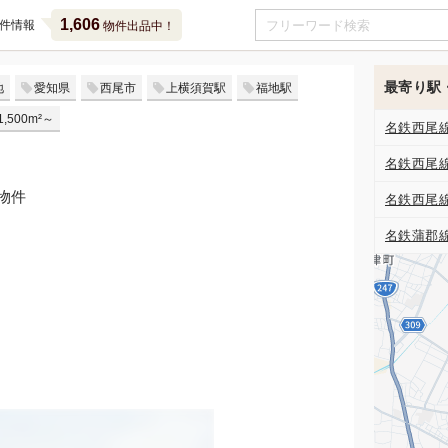
1,606
件情報
物件出品中！
最寄り駅
地
愛知県
西尾市
上横須賀駅
福地駅
,500m²～
名鉄西尾
名鉄西尾
物件
名鉄西尾
名鉄蒲郡