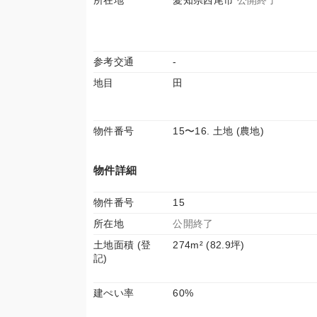
所在地
愛知県西尾市
公開終了
参考交通
-
地目
田
物件番号
15〜16. 土地 (農地)
物件詳細
物件番号
15
所在地
公開終了
土地面積 (登
274m² (82.9坪)
記)
建ぺい率
60%