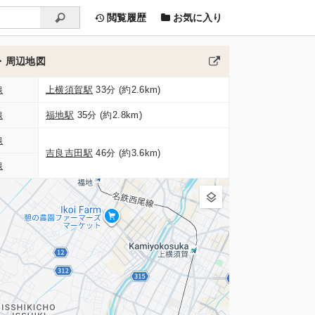
閲覧履歴
お気に入り
・周辺地図
線
上横須賀駅
33分 (約2.6km)
線
福地駅
35分 (約2.8km)
線
吉良吉田駅
46分 (約3.6km)
線