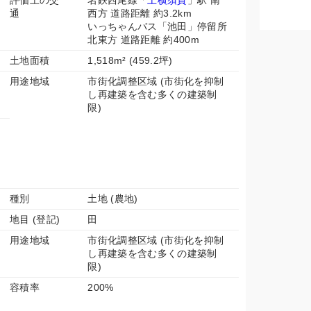
評価上の交
名鉄西尾線「
上横須賀
」駅 南
通
西方 道路距離 約3.2km
いっちゃんバス「池田」停留所
北東方 道路距離 約400m
土地面積
1,518m² (459.2坪)
用途地域
市街化調整区域 (市街化を抑制
し再建築を含む多くの建築制
限)
種別
土地 (農地)
地目 (登記)
田
用途地域
市街化調整区域 (市街化を抑制
し再建築を含む多くの建築制
限)
容積率
200%