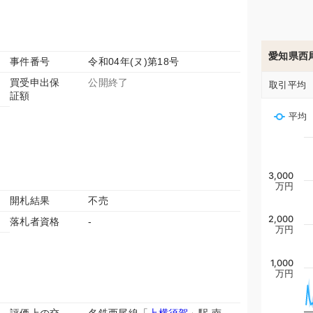
愛知県西
事件番号
令和04年(ヌ)第18号
買受申出保
公開終了
取引平均
証額
平均
3,000
万円
開札結果
不売
2,000
落札者資格
-
万円
1,000
万円