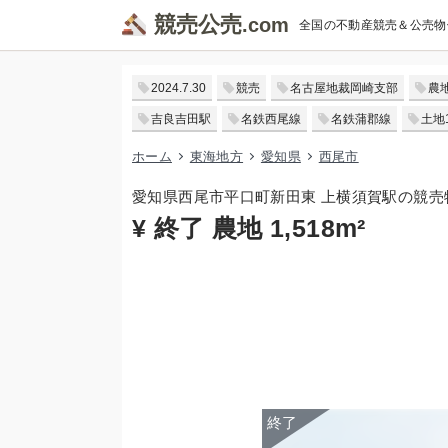
競売公売
全国の不動産競売＆公売物
2024.7.30
競売
名古屋地裁岡崎支部
農
吉良吉田駅
名鉄西尾線
名鉄蒲郡線
土地1
ホーム
東海地方
愛知県
西尾市
愛知県西尾市平口町新田東 上横須賀駅の競売
¥ 終了 農地 1,518m²