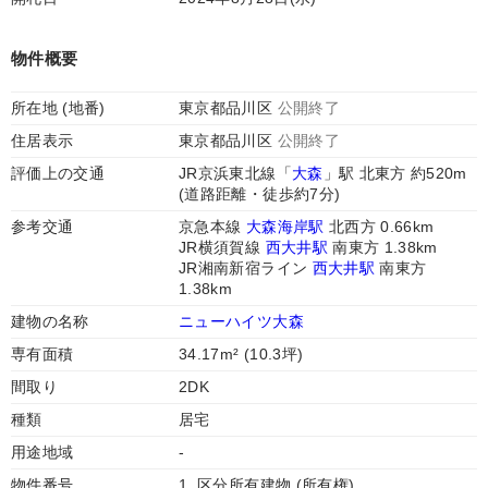
物件概要
所在地 (地番)
東京都品川区
公開終了
住居表示
東京都品川区
公開終了
評価上の交通
JR京浜東北線「
大森
」駅 北東方 約520m
(道路距離・徒歩約7分)
参考交通
京急本線
大森海岸駅
北西方 0.66km
JR横須賀線
西大井駅
南東方 1.38km
JR湘南新宿ライン
西大井駅
南東方
1.38km
建物の名称
ニューハイツ大森
専有面積
34.17m² (10.3坪)
間取り
2DK
種類
居宅
用途地域
-
物件番号
1. 区分所有建物 (所有権)