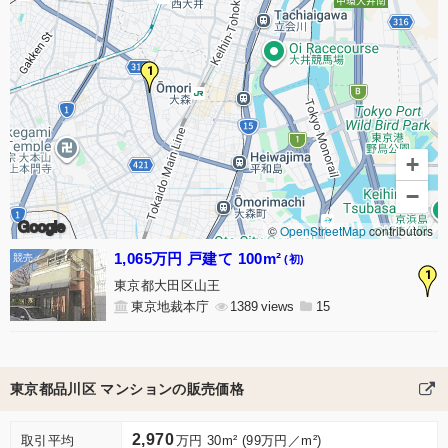
1
+
−
Google
©
OpenStreetMap
contributors
1,065万円 戸建て 100m²
(初)
1
東京都大田区山王
東京地裁本庁
1389
15
東京都品川区 マンションの販売価格
2,970
取引平均
万円 30m² (99万円／m²)