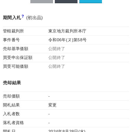
期間入札
(初出品)
管轄裁判所
東京地方裁判所本庁
事件番号
令和06年(ヌ)第58号
売却基準価額
公開終了
買受申出保証額
公開終了
買受可能価額
公開終了
売却結果
売却価額
-
開札結果
変更
入札者数
-
落札者資格
-
開札日
2024年8月28日(水)