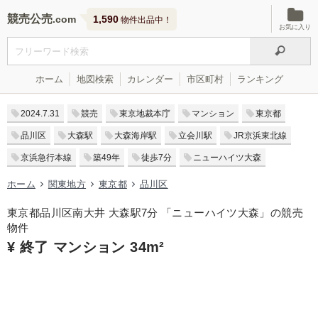
競売公売
1,590
物件出品中！
お気に入り
ホーム
地図検索
カレンダー
市区町村
ランキング
2024.7.31
競売
東京地裁本庁
マンション
東京都
品川区
大森駅
大森海岸駅
立会川駅
JR京浜東北線
京浜急行本線
築49年
徒歩7分
ニューハイツ大森
ホーム
関東地方
東京都
品川区
東京都品川区南大井 大森駅7分 「ニューハイツ大森」の競売
物件
¥ 終了 マンション 34m²