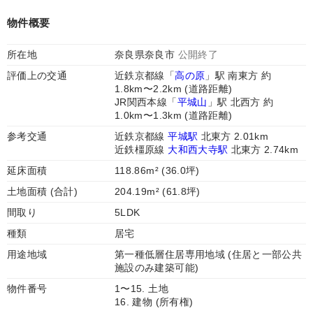
物件概要
所在地
奈良県奈良市
公開終了
評価上の交通
近鉄京都線「
高の原
」駅 南東方 約
1.8km〜2.2km (道路距離)
JR関西本線「
平城山
」駅 北西方 約
1.0km〜1.3km (道路距離)
参考交通
近鉄京都線
平城駅
北東方 2.01km
近鉄橿原線
大和西大寺駅
北東方 2.74km
延床面積
118.86m² (36.0坪)
土地面積 (合計)
204.19m² (61.8坪)
間取り
5LDK
種類
居宅
用途地域
第一種低層住居専用地域 (住居と一部公共
施設のみ建築可能)
物件番号
1〜15. 土地
16. 建物 (所有権)