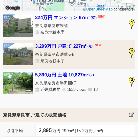
Google
©
OpenStreetMap
contributors
324万円 マンション 87m²
(初)
1
奈良県奈良市朱雀
奈良地裁本庁
3,299万円 戸建て 227m²
(初)
2
奈良県奈良市法華寺町
奈良地裁本庁
5,890万円 土地 10,827m²
(2)
3
奈良県奈良市半田開町
近畿財務局
1533
18
奈良県奈良市 戸建ての販売価格
2,895
取引平均
万円 190m² (15.2万円／m²)