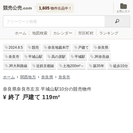
競売公売
1,605
物件出品中！
お気に入り
ホーム
地図検索
カレンダー
市区町村
ランキング
2024.8.5
競売
奈良地裁本庁
戸建て
奈良県
奈良市
平城山駅
高の原駅
平城駅
JR奈良線
JR大和路線
近鉄京都線
土地200m²～
築35年
徒歩10分
ホーム
関西地方
奈良県
奈良市
奈良県奈良市左京 平城山駅10分の競売物件
¥ 終了 戸建て 119m²