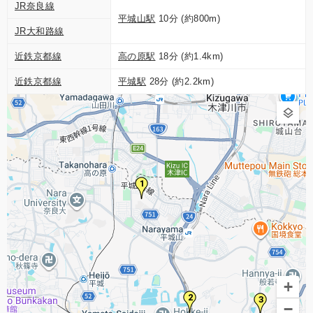
JR奈良線
平城山駅
10分 (約800m)
JR大和路線
近鉄京都線
高の原駅
18分 (約1.4km)
近鉄京都線
平城駅
28分 (約2.2km)
1
+
2
3
−