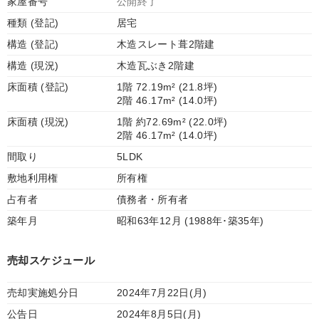
家屋番号
公開終了
種類 (登記)
居宅
構造 (登記)
木造スレート葺2階建
構造 (現況)
木造瓦ぶき2階建
床面積 (登記)
1階 72.19m² (21.8坪)
2階 46.17m² (14.0坪)
床面積 (現況)
1階 約72.69m² (22.0坪)
2階 46.17m² (14.0坪)
間取り
5LDK
敷地利用権
所有権
占有者
債務者・所有者
築年月
昭和63年12月 (1988年･築35年)
売却スケジュール
売却実施処分日
2024年7月22日(月)
公告日
2024年8月5日(月)