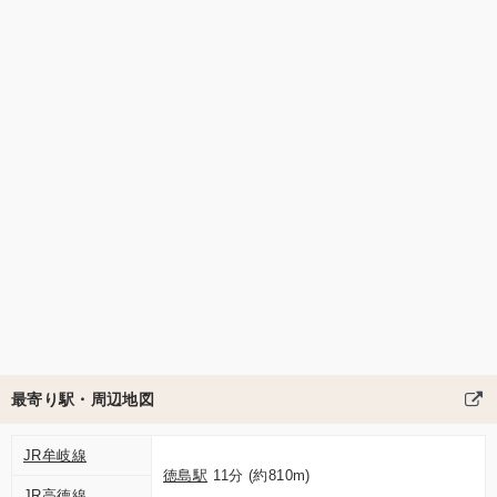
最寄り駅・周辺地図
JR牟岐線
徳島駅
11分 (約810m)
JR高徳線