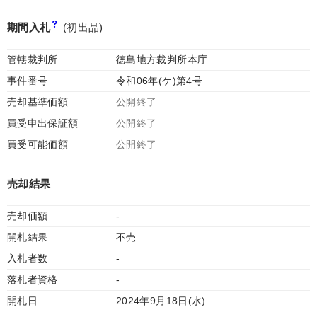
期間入札
(初出品)
管轄裁判所
徳島地方裁判所本庁
事件番号
令和06年(ケ)第4号
売却基準価額
公開終了
買受申出保証額
公開終了
買受可能価額
公開終了
売却結果
売却価額
-
開札結果
不売
入札者数
-
落札者資格
-
開札日
2024年9月18日(水)