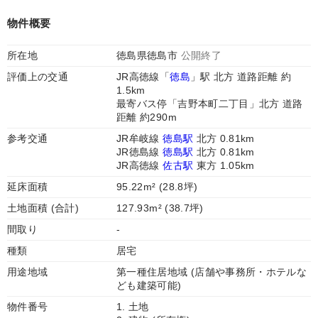
物件概要
所在地
徳島県徳島市
公開終了
評価上の交通
JR高徳線「
徳島
」駅 北方 道路距離 約
1.5km
最寄バス停「吉野本町二丁目」北方 道路
距離 約290m
参考交通
JR牟岐線
徳島駅
北方 0.81km
JR徳島線
徳島駅
北方 0.81km
JR高徳線
佐古駅
東方 1.05km
延床面積
95.22m² (28.8坪)
土地面積 (合計)
127.93m² (38.7坪)
間取り
-
種類
居宅
用途地域
第一種住居地域 (店舗や事務所・ホテルな
ども建築可能)
物件番号
1. 土地