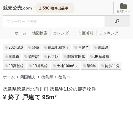
競売公売
1,590
物件出品中！
お気に入り
ホーム
地図検索
カレンダー
市区町村
ランキング
2024.8.6
競売
徳島地裁本庁
戸建て
徳島県
徳島市
徳島駅
佐古駅
阿波富田駅
JR牟岐線
JR高徳線
JR徳島線
土地100m²～
築9年
徒歩11分
ホーム
四国地方
徳島県
徳島市
徳島県徳島市北前川町 徳島駅11分の競売物件
¥ 終了 戸建て 95m²