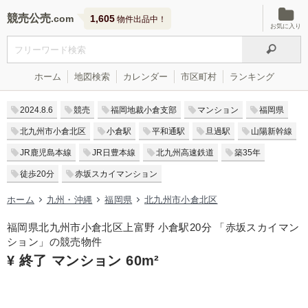
競売公売
1,605
物件出品中！
お気に入り
ホーム
地図検索
カレンダー
市区町村
ランキング
2024.8.6
競売
福岡地裁小倉支部
マンション
福岡県
北九州市小倉北区
小倉駅
平和通駅
旦過駅
山陽新幹線
JR鹿児島本線
JR日豊本線
北九州高速鉄道
築35年
徒歩20分
赤坂スカイマンション
ホーム
九州・沖縄
福岡県
北九州市小倉北区
福岡県北九州市小倉北区上富野 小倉駅20分 「赤坂スカイマン
ション」の競売物件
¥ 終了 マンション 60m²