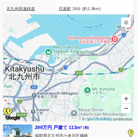
北九州高速鉄道
旦過駅
24分 (約1.9km)
+
−
2
1
Google
©
OpenStreetMap
contributors
299万円 戸建て 113m²
(初)
1
福岡県北九州市小倉北区篠崎