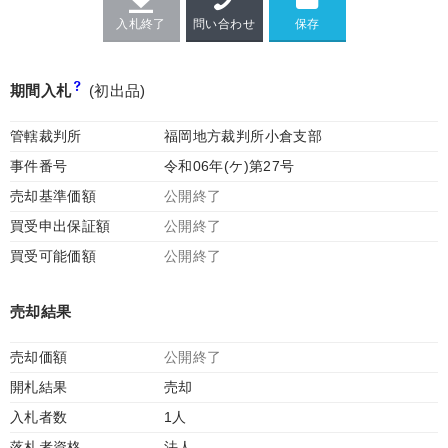
入札終了
問い合わせ
期間入札
(初出品)
管轄裁判所
福岡地方裁判所小倉支部
事件番号
令和06年(ケ)第27号
売却基準価額
公開終了
買受申出保証額
公開終了
買受可能価額
公開終了
売却結果
売却価額
公開終了
開札結果
売却
入札者数
1人
落札者資格
法人