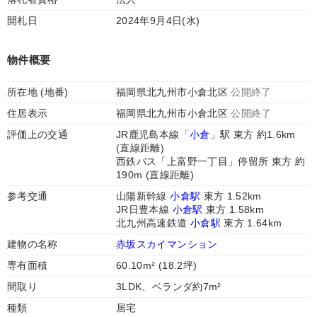
開札日
2024年9月4日(水)
物件概要
所在地 (地番)
福岡県北九州市小倉北区
公開終了
住居表示
福岡県北九州市小倉北区
公開終了
評価上の交通
JR鹿児島本線「
小倉
」駅 東方 約1.6km
(直線距離)
西鉄バス「上富野一丁目」停留所 東方 約
190m (直線距離)
参考交通
山陽新幹線
小倉駅
東方 1.52km
JR日豊本線
小倉駅
東方 1.58km
北九州高速鉄道
小倉駅
東方 1.64km
建物の名称
赤坂スカイマンション
専有面積
60.10m² (18.2坪)
間取り
3LDK、ベランダ約7m²
種類
居宅