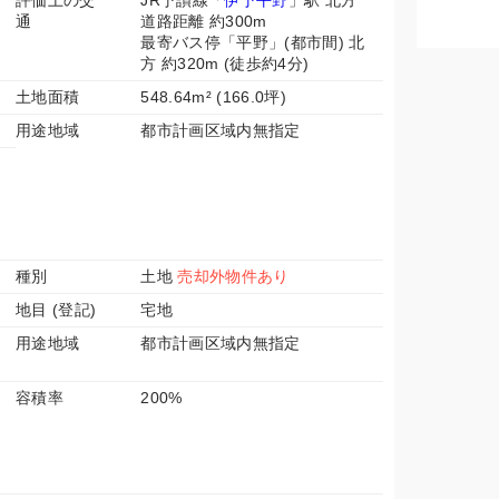
評価上の交
JR予讃線「
伊予平野
」駅 北方
通
道路距離 約300m
最寄バス停「平野」(都市間) 北
方 約320m (徒歩約4分)
土地面積
548.64m² (166.0坪)
用途地域
都市計画区域内無指定
種別
土地
売却外物件あり
地目 (登記)
宅地
用途地域
都市計画区域内無指定
容積率
200%