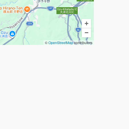
+
−
©
OpenStreetMap
contributors