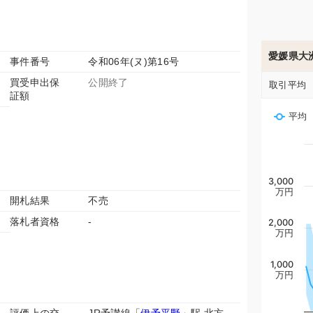
愛媛県大
事件番号
令和06年(ヌ)第16号
買受申出保
公開終了
取引平均
証額
平均
3,000
万円
開札結果
不売
落札者資格
-
2,000
万円
1,000
万円