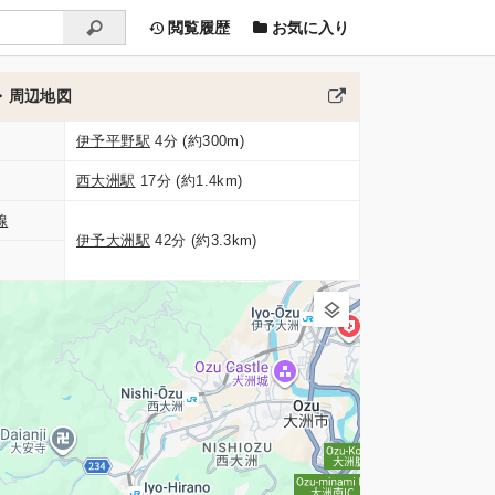
閲覧履歴
お気に入り
・周辺地図
伊予平野駅
4分 (約300m)
西大洲駅
17分 (約1.4km)
線
伊予大洲駅
42分 (約3.3km)