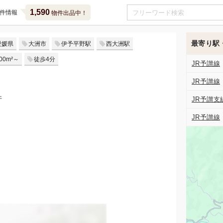
1,590
件情報
物件出品中！
最寄り駅
愛媛県
大洲市
伊予平野駅
西大洲駅
00m²～
徒歩4分
JR予讃線
JR予讃線
件
JR予讃支
JR予讃線