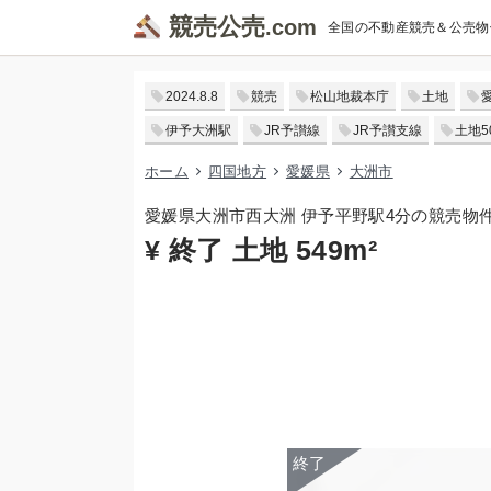
競売公売
全国の不動産競売＆公売物
2024.8.8
競売
松山地裁本庁
土地
伊予大洲駅
JR予讃線
JR予讃支線
土地5
ホーム
四国地方
愛媛県
大洲市
愛媛県大洲市西大洲 伊予平野駅4分の競売物
¥ 終了 土地 549m²