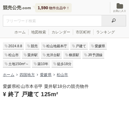
競売公売
1,590
物件出品中！
お気に入り
ホーム
地図検索
カレンダー
市区町村
ランキング
2024.8.8
競売
松山地裁本庁
戸建て
愛媛県
松山市
粟井駅
光洋台駅
柳原駅
JR予讃線
土地150m²～
築10年
徒歩18分
ホーム
四国地方
愛媛県
松山市
愛媛県松山市本谷甲 粟井駅18分の競売物件
¥ 終了 戸建て 125m²