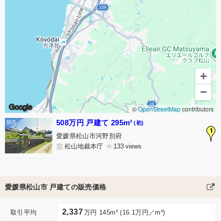
+
−
Google
©
OpenStreetMap
contributors
508万円 戸建て 295m²
(初)
1
愛媛県松山市河野別府
松山地裁本庁
133
愛媛県松山市 戸建ての販売価格
2,337
取引平均
万円 145m² (16.1万円／m²)