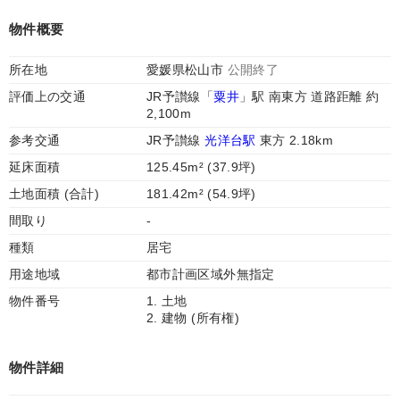
物件概要
所在地
愛媛県松山市
公開終了
評価上の交通
JR予讃線「
粟井
」駅 南東方 道路距離 約
2,100m
参考交通
JR予讃線
光洋台駅
東方 2.18km
延床面積
125.45m² (37.9坪)
土地面積 (合計)
181.42m² (54.9坪)
間取り
-
種類
居宅
用途地域
都市計画区域外無指定
物件番号
1. 土地
2. 建物 (所有権)
物件詳細