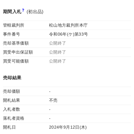
期間入札
(初出品)
管轄裁判所
松山地方裁判所本庁
事件番号
令和06年(ケ)第33号
売却基準価額
公開終了
買受申出保証額
公開終了
買受可能価額
公開終了
売却結果
売却価額
-
開札結果
不売
入札者数
-
落札者資格
-
開札日
2024年9月12日(木)