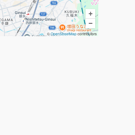
+
−
©
OpenStreetMap
contributors