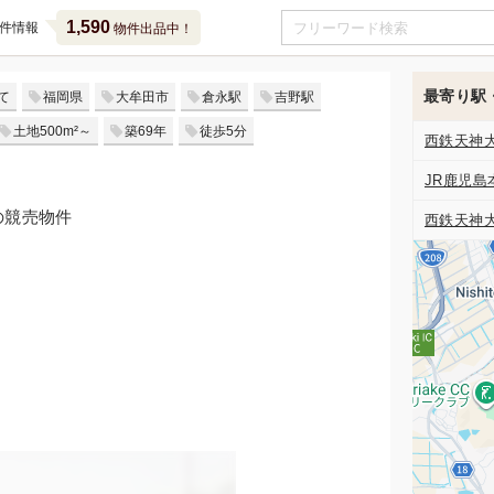
1,590
件情報
物件出品中！
最寄り駅
て
福岡県
大牟田市
倉永駅
吉野駅
土地500m²～
築69年
徒歩5分
西鉄天神
JR鹿児島
の競売物件
西鉄天神