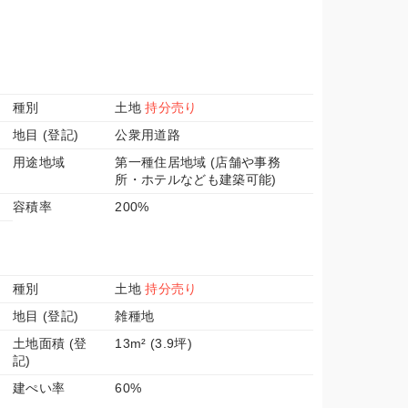
種別
土地
持分売り
地目 (登記)
公衆用道路
用途地域
第一種住居地域 (店舗や事務
所・ホテルなども建築可能)
容積率
200%
種別
土地
持分売り
地目 (登記)
雑種地
土地面積 (登
13m² (3.9坪)
記)
建ぺい率
60%