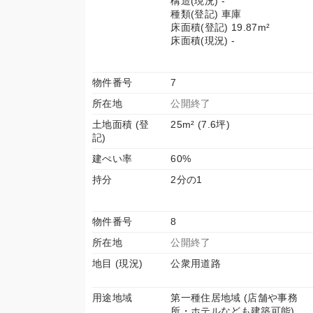
構造(現況) -
種類(登記) 車庫
床面積(登記) 19.87m²
床面積(現況) -
物件番号
7
所在地
公開終了
土地面積 (登
25m² (7.6坪)
記)
建ぺい率
60%
持分
2分の1
物件番号
8
所在地
公開終了
地目 (現況)
公衆用道路
用途地域
第一種住居地域 (店舗や事務
所・ホテルなども建築可能)