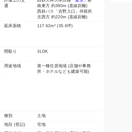
評価上の交
西鉄天神大牟田線「
倉永
」駅
通
南東方 約380m (直線距離)
西鉄バス「吉野入口」停留所
北西方 約220m (直線距離)
延床面積
117.62m² (35.6坪)
間取り
3LDK
用途地域
第一種住居地域 (店舗や事務
所・ホテルなども建築可能)
種別
土地
地目 (登記)
宅地