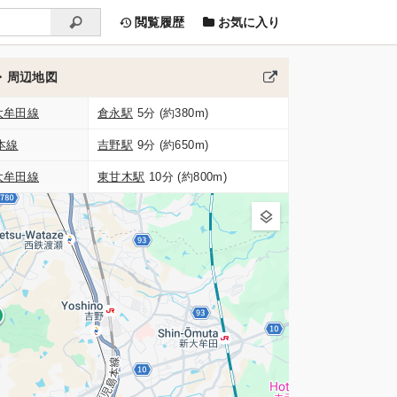
閲覧履歴
お気に入り
・周辺地図
大牟田線
倉永駅
5分 (約380m)
本線
吉野駅
9分 (約650m)
大牟田線
東甘木駅
10分 (約800m)