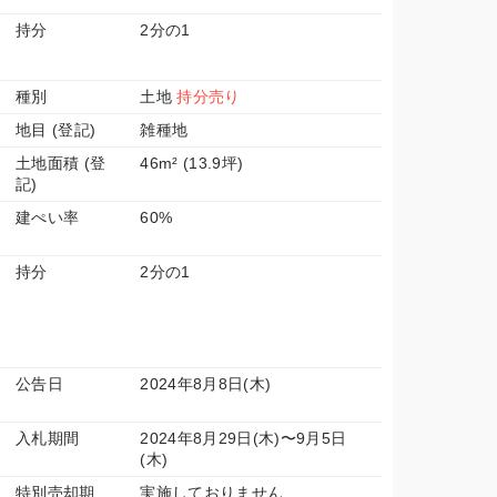
持分
2分の1
種別
土地
持分売り
地目 (登記)
雑種地
土地面積 (登
46m² (13.9坪)
記)
建ぺい率
60%
持分
2分の1
公告日
2024年8月8日(木)
入札期間
2024年8月29日(木)〜9月5日
(木)
特別売却期
実施しておりません