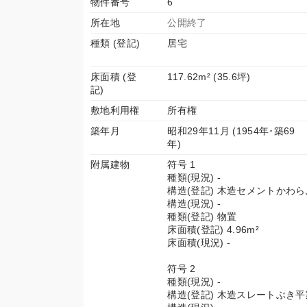
物件番号
6
所在地
公開終了
種類 (登記)
居宅
床面積 (登
117.62m² (35.6坪)
記)
敷地利用権
所有権
築年月
昭和29年11月 (1954年･築69
年)
附属建物
符号 1
種類(現況) -
構造(登記) 木造セメントかわ
構造(現況) -
種類(登記) 物置
床面積(登記) 4.96m²
床面積(現況) -
符号 2
種類(現況) -
構造(登記) 木造スレートぶき