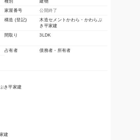
種別
建物
家屋番号
公開終了
構造 (登記)
木造セメントかわら・かわらぶ
き平家建
間取り
3LDK
占有者
債務者・所有者
らぶき平家建
平家建