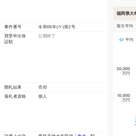
福岡県大
取引平均
事件番号
令和06年(ケ)第2号
買受申出保
公開終了
平均
証額
20,000
万円
開札結果
売却
10,000
落札者資格
個人
万円