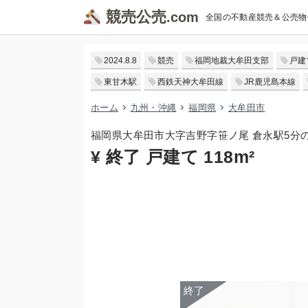
競売公売
全国の不動産競売＆公売物
2024.8.8
競売
福岡地裁大牟田支部
戸建
東甘木駅
西鉄天神大牟田線
JR鹿児島本線
ホーム
九州・沖縄
福岡県
大牟田市
福岡県大牟田市大字吉野字笹ノ尾 倉永駅5分
¥ 終了 戸建て 118m²