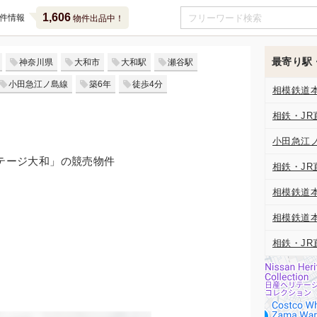
1,606
件情報
物件出品中！
最寄り駅
神奈川県
大和市
大和駅
瀬谷駅
小田急江ノ島線
築6年
徒歩4分
相模鉄道
相鉄・JR
小田急江
ステージ大和」の競売物件
相鉄・JR
相模鉄道
相模鉄道
相鉄・JR