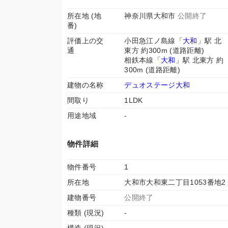
所在地 (地
神奈川県大和市
公開終了
番)
評価上の交
小田急江ノ島線「
大和
」駅 北
通
東方 約300m (道路距離)
相鉄本線「
大和
」駅 北東方 約
300m (道路距離)
建物の名称
デュオステージ大和
間取り
1LDK
用途地域
-
物件詳細
物件番号
1
所在地
大和市大和東二丁目1053番地2
建物番号
公開終了
種類 (現況)
-