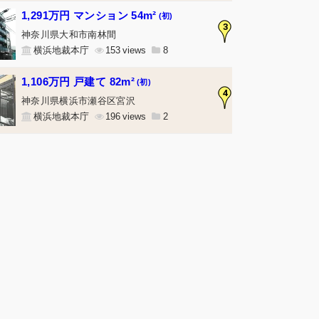
1,291万円 マンション 54m²
(初)
3
神奈川県大和市南林間
横浜地裁本庁
153
8
1,106万円 戸建て 82m²
(初)
4
神奈川県横浜市瀬谷区宮沢
横浜地裁本庁
196
2