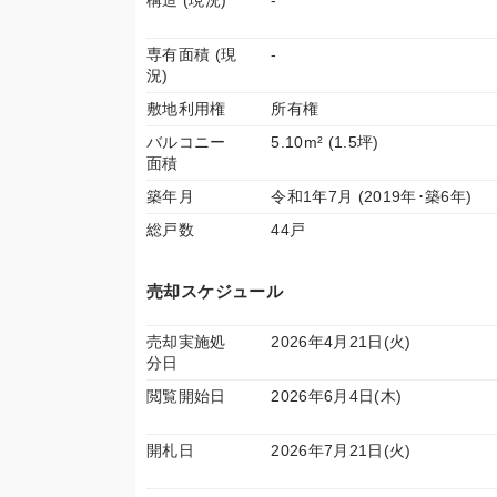
構造 (現況)
-
専有面積 (現
-
況)
敷地利用権
所有権
バルコニー
5.10m² (1.5坪)
面積
築年月
令和1年7月 (2019年･築6年)
総戸数
44戸
売却スケジュール
売却実施処
2026年4月21日(火)
分日
閲覧開始日
2026年6月4日(木)
開札日
2026年7月21日(火)