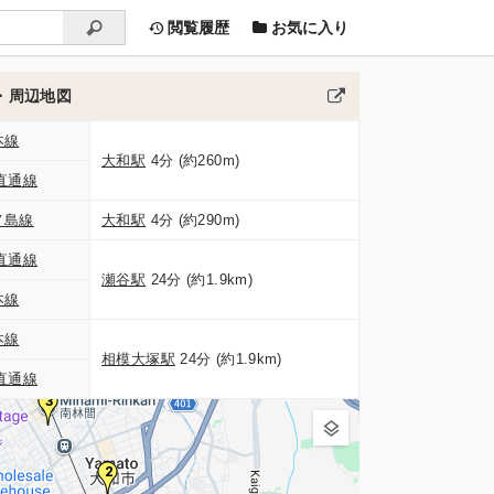
閲覧履歴
お気に入り
・周辺地図
本線
大和駅
4分 (約260m)
直通線
ノ島線
大和駅
4分 (約290m)
直通線
瀬谷駅
24分 (約1.9km)
本線
本線
相模大塚駅
24分 (約1.9km)
直通線
3
2