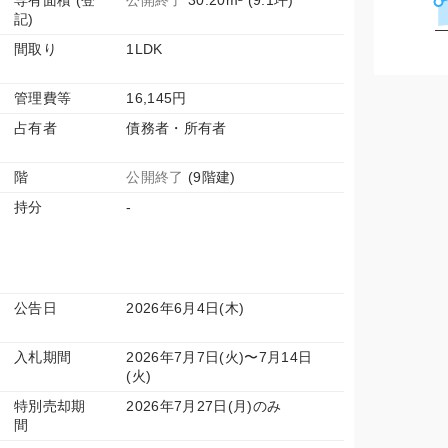
専有面積 (登
公開終了
30.20m² (9.1坪)
記)
間取り
1LDK
管理費等
16,145円
占有者
債務者・所有者
階
公開終了
(9階建)
持分
-
公告日
2026年6月4日(木)
入札期間
2026年7月7日(火)〜7月14日
(火)
特別売却期
2026年7月27日(月)のみ
間