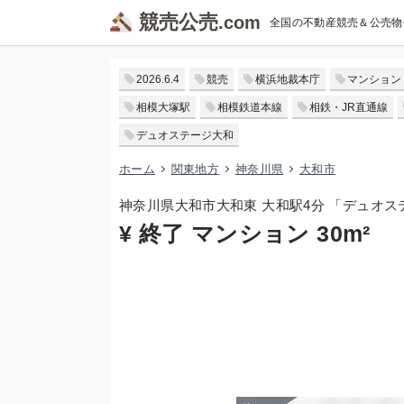
競売公売
全国の不動産競売＆公売物
2026.6.4
競売
横浜地裁本庁
マンション
相模大塚駅
相模鉄道本線
相鉄・JR直通線
デュオステージ大和
ホーム
関東地方
神奈川県
大和市
神奈川県大和市大和東 大和駅4分 「デュオ
¥ 終了 マンション 30m²