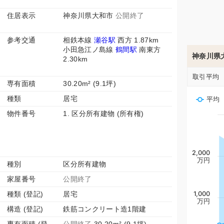
住居表示
神奈川県大和市
公開終了
参考交通
相鉄本線
瀬谷駅
西方 1.87km
小田急江ノ島線
鶴間駅
南東方
神奈川県
2.30km
取引平均
専有面積
30.20m² (9.1坪)
種類
居宅
平均
物件番号
1. 区分所有建物 (所有権)
2,000
万円
種別
区分所有建物
家屋番号
公開終了
種類 (登記)
居宅
1,000
万円
構造 (登記)
鉄筋コンクリート造1階建