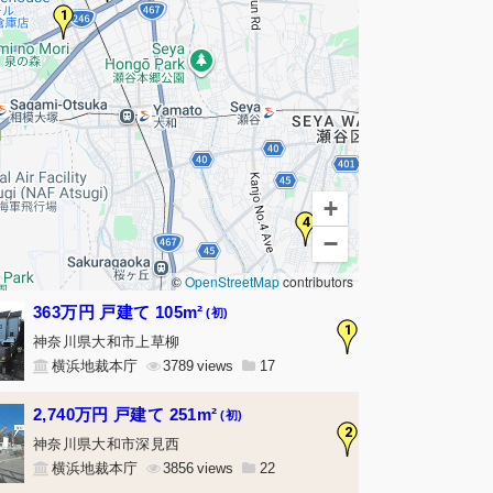
1
+
4
−
©
OpenStreetMap
contributors
363万円 戸建て 105m²
(初)
1
神奈川県大和市上草柳
横浜地裁本庁
3789
17
2,740万円 戸建て 251m²
(初)
2
神奈川県大和市深見西
横浜地裁本庁
3856
22