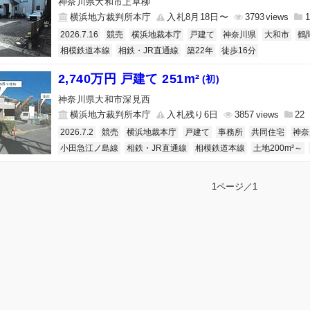
神奈川県大和市上草柳
横浜地方裁判所本庁
入札8月18日〜
3793
1
2026.7.16
競売
横浜地裁本庁
戸建て
神奈川県
大和市
鶴
相模鉄道本線
相鉄・JR直通線
築22年
徒歩16分
2,740万円 戸建て 251m²
(初)
神奈川県大和市深見西
横浜地方裁判所本庁
入札残り6日
3857
22
2026.7.2
競売
横浜地裁本庁
戸建て
事務所
共同住宅
神奈
小田急江ノ島線
相鉄・JR直通線
相模鉄道本線
土地200m²～
1ページ／1