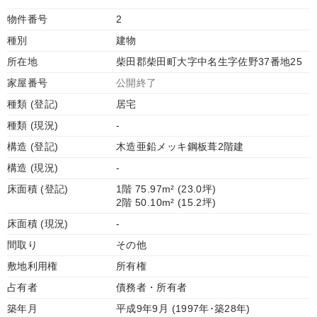
物件番号
2
種別
建物
所在地
柴田郡柴田町大字中名生字佐野37番地25
家屋番号
公開終了
種類 (登記)
居宅
種類 (現況)
-
構造 (登記)
木造亜鉛メッキ鋼板葺2階建
構造 (現況)
-
床面積 (登記)
1階 75.97m² (23.0坪)
2階 50.10m² (15.2坪)
床面積 (現況)
-
間取り
その他
敷地利用権
所有権
占有者
債務者・所有者
築年月
平成9年9月 (1997年･築28年)