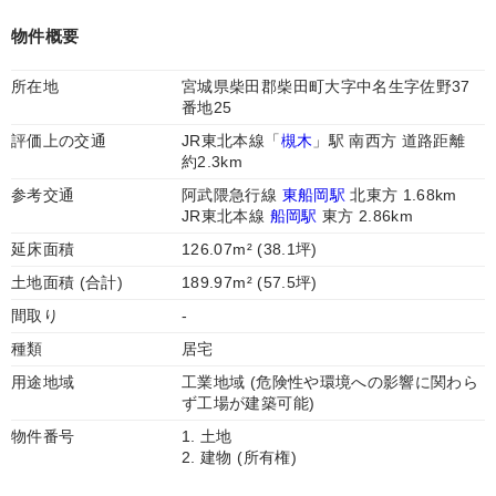
物件概要
所在地
宮城県柴田郡柴田町大字中名生字佐野37
番地25
評価上の交通
JR東北本線「
槻木
」駅 南西方 道路距離
約2.3km
参考交通
阿武隈急行線
東船岡駅
北東方 1.68km
JR東北本線
船岡駅
東方 2.86km
延床面積
126.07m² (38.1坪)
土地面積 (合計)
189.97m² (57.5坪)
間取り
-
種類
居宅
用途地域
工業地域 (危険性や環境への影響に関わら
ず工場が建築可能)
物件番号
1. 土地
2. 建物 (所有権)