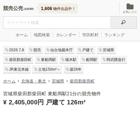
競売公売
1,606
物件出品中！
お気に入り
ホーム
地図検索
カレンダー
市区町村
ランキング
2026.7.8
競売
仙台地裁本庁
戸建て
宮城県
柴田郡柴田町
東船岡駅
槻木駅
船岡駅
阿武隈急行
JR東北本線
土地150m²～
築28年
ホーム
北海道・東北
宮城県
柴田郡柴田町
宮城県柴田郡柴田町 東船岡駅21分の競売物件
¥ 2,405,000円 戸建て 126m²