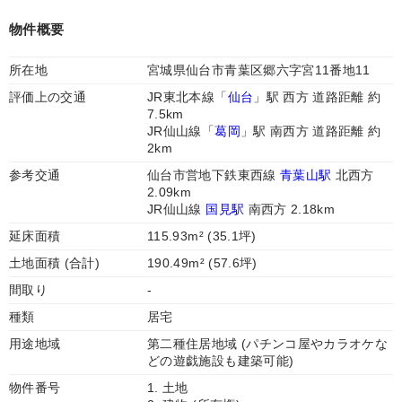
物件概要
所在地
宮城県仙台市青葉区郷六字宮11番地11
評価上の交通
JR東北本線「
仙台
」駅 西方 道路距離 約
7.5km
JR仙山線「
葛岡
」駅 南西方 道路距離 約
2km
参考交通
仙台市営地下鉄東西線
青葉山駅
北西方
2.09km
JR仙山線
国見駅
南西方 2.18km
延床面積
115.93m² (35.1坪)
土地面積 (合計)
190.49m² (57.6坪)
間取り
-
種類
居宅
用途地域
第二種住居地域 (パチンコ屋やカラオケな
どの遊戯施設も建築可能)
物件番号
1. 土地