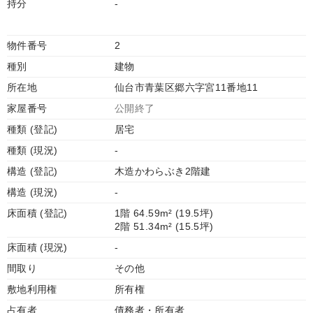
持分
-
物件番号
2
種別
建物
所在地
仙台市青葉区郷六字宮11番地11
家屋番号
公開終了
種類 (登記)
居宅
種類 (現況)
-
構造 (登記)
木造かわらぶき2階建
構造 (現況)
-
床面積 (登記)
1階 64.59m² (19.5坪)
2階 51.34m² (15.5坪)
床面積 (現況)
-
間取り
その他
敷地利用権
所有権
占有者
債務者・所有者