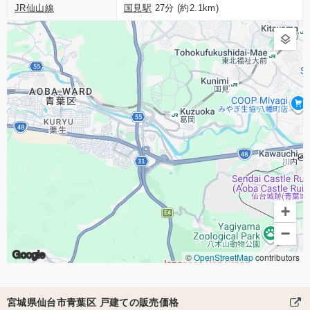
JR仙山線
国見駅
27分 (約2.1km)
+
−
Google
©
OpenStreetMap
contributors
宮城県仙台市青葉区 戸建ての販売価格