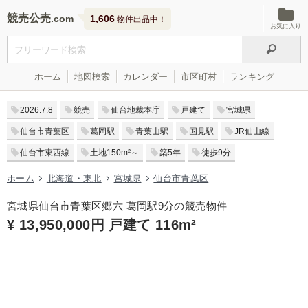
競売公売
1,606
物件出品中！
お気に入り
ホーム
地図検索
カレンダー
市区町村
ランキング
2026.7.8
競売
仙台地裁本庁
戸建て
宮城県
仙台市青葉区
葛岡駅
青葉山駅
国見駅
JR仙山線
仙台市東西線
土地150m²～
築5年
徒歩9分
ホーム
北海道・東北
宮城県
仙台市青葉区
宮城県仙台市青葉区郷六 葛岡駅9分の競売物件
¥ 13,950,000円 戸建て 116m²