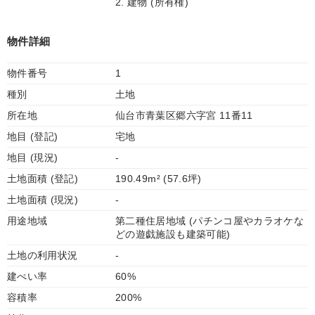
2. 建物 (所有権)
物件詳細
物件番号
1
種別
土地
所在地
仙台市青葉区郷六字宮 11番11
地目 (登記)
宅地
地目 (現況)
-
土地面積 (登記)
190.49m² (57.6坪)
土地面積 (現況)
-
用途地域
第二種住居地域 (パチンコ屋やカラオケな
どの遊戯施設も建築可能)
土地の利用状況
-
建ぺい率
60%
容積率
200%