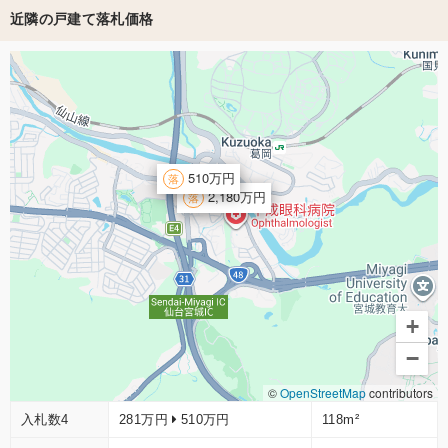
近隣の戸建て落札価格
510万円
2,180万円
+
−
©
OpenStreetMap
contributors
入札数4
281万円
510万円
118m²