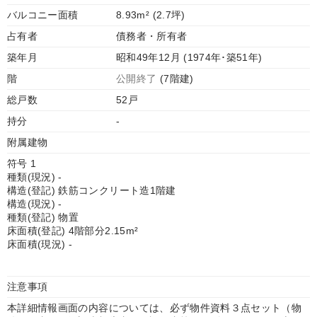
バルコニー面積
8.93m² (2.7坪)
占有者
債務者・所有者
築年月
昭和49年12月 (1974年･築51年)
階
公開終了
(7階建)
総戸数
52戸
持分
-
附属建物
符号 1
種類(現況) -
構造(登記) 鉄筋コンクリート造1階建
構造(現況) -
種類(登記) 物置
床面積(登記) 4階部分2.15m²
床面積(現況) -
注意事項
本詳細情報画面の内容については、必ず物件資料３点セット（物