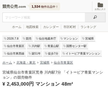
競売公売
1,534
物件出品中！
お気に入り
ホーム
地図検索
カレンダー
市区町村
ランキング
2026.7.8
競売
仙台地裁本庁
マンション
宮城県
仙台市青葉区
川内駅
青葉山駅
国際センター駅
仙台市東西線
築51年
徒歩7分
イトーピア青葉マンション
ホーム
北海道・東北
宮城県
仙台市青葉区
宮城県仙台市青葉区荒巻 川内駅7分 「イトーピア青葉マンシ
ョン」の競売物件
¥ 2,453,000円 マンション 48m²