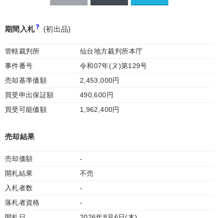
期間入札
(初出品)
管轄裁判所
仙台地方裁判所本庁
事件番号
令和07年(ヌ)第129号
売却基準価額
2,453,000円
買受申出保証額
490,600円
買受可能価額
1,962,400円
売却結果
売却価額
-
開札結果
不売
入札者数
-
落札者資格
-
開札日
2026年8月6日(木)