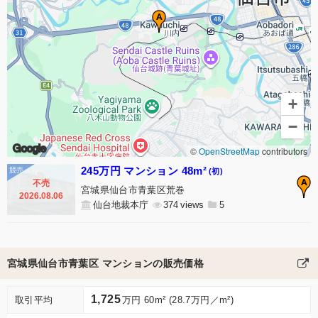
A
+
−
Google
©
OpenStreetMap
contributors
245万円 マンション 48m²
(初)
A
不売
宮城県仙台市青葉区荒巻
2026.08.06
仙台地裁本庁
374
5
宮城県仙台市青葉区 マンションの販売価格
1,725
取引平均
万円 60m² (28.7万円／m²)