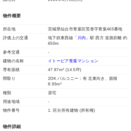
物件概要
所在地
宮城県仙台市青葉区荒巻字青葉465番地
評価上の交通
地下鉄東西線「
川内
」駅 西方 道路距離 約
650m
参考交通
-
建物の名称
イトーピア青葉マンション
専有面積
47.87m² (14.5坪)
間取り
2DK バルコニー：有 北東向き、面積
8.93m²
種類
居宅
用途地域
-
物件番号
1. 区分所有建物 (所有権)
物件詳細