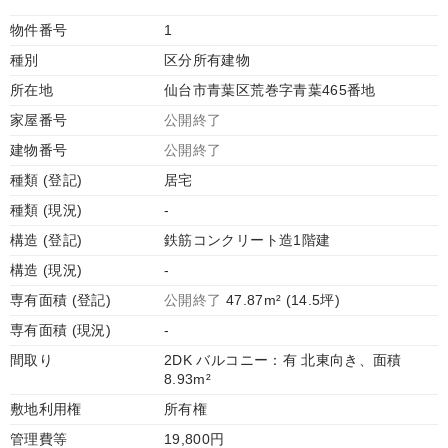
物件番号
1
種別
区分所有建物
所在地
仙台市青葉区荒巻字青葉465番地
家屋番号
公開終了
建物番号
公開終了
種類 (登記)
居宅
種類 (現況)
-
構造 (登記)
鉄筋コンクリート造1階建
構造 (現況)
-
専有面積 (登記)
公開終了
47.87m² (14.5坪)
専有面積 (現況)
-
間取り
2DK バルコニー：有 北東向き、面積
8.93m²
敷地利用権
所有権
管理費等
19,800円