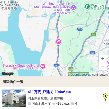
+
−
Google
©
OpenStreetMap
contributors
周辺物件一覧
411万円 戸建て 194m²
(初)
1
岡山県倉敷市水島東寿町
岡山地裁本庁
415
4