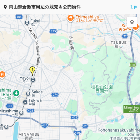
1
岡山県倉敷市周辺の競売＆公売物件
競売公売
1,590
物件出品中！
お気に入り
ホーム
地図検索
カレンダー
市区町村
ランキング
ホーム
中国地方
岡山県
倉敷市
©
競売公売.com
1