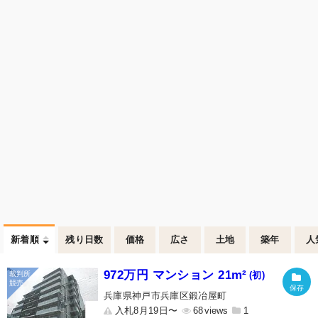
新着順
残り日数
価格
広さ
土地
築年
人
972万円 マンション 21m²
(初)
兵庫県神戸市兵庫区鍛冶屋町
入札8月19日〜
68
1