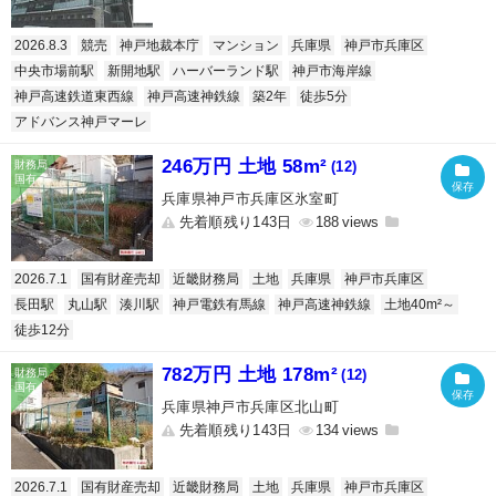
2026.8.3
競売
神戸地裁本庁
マンション
兵庫県
神戸市兵庫区
中央市場前駅
新開地駅
ハーバーランド駅
神戸市海岸線
神戸高速鉄道東西線
神戸高速神鉄線
築2年
徒歩5分
アドバンス神戸マーレ
246万円 土地 58m²
(12)
兵庫県神戸市兵庫区氷室町
先着順残り143日
188
2026.7.1
国有財産売却
近畿財務局
土地
兵庫県
神戸市兵庫区
長田駅
丸山駅
湊川駅
神戸電鉄有馬線
神戸高速神鉄線
土地40m²～
徒歩12分
782万円 土地 178m²
(12)
兵庫県神戸市兵庫区北山町
先着順残り143日
134
2026.7.1
国有財産売却
近畿財務局
土地
兵庫県
神戸市兵庫区