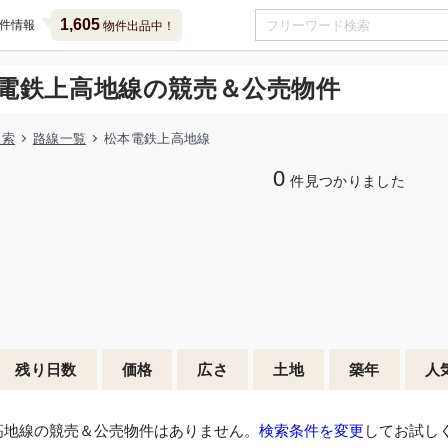
1,605
件情報
物件出品中！
電鉄上高地線の競売＆公売物件
検索
路線一覧
松本電鉄上高地線
0
件見つかりました
残り日数
価格
広さ
土地
築年
人
高地線の競売＆公売物件はありません。
検索条件を変更
してお試し