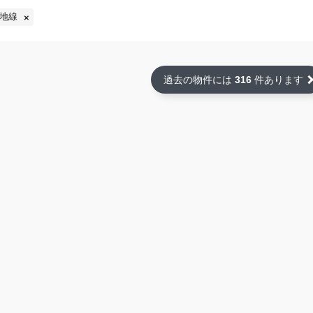
地線
過去の物件には
316
件あります