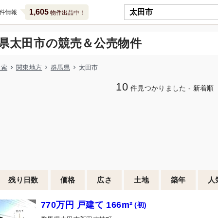
1,605
件情報
物件出品中！
県太田市の競売＆公売物件
検索
関東地方
群馬県
太田市
10
件見つかりました - 新着順
残り日数
価格
広さ
土地
築年
人
770万円 戸建て 166m²
(初)