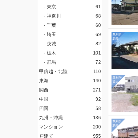
- 東京
61
- 神奈川
68
- 千葉
60
- 埼玉
69
- 茨城
82
- 栃木
101
- 群馬
72
甲信越・北陸
110
東海
140
関西
271
中国
92
四国
58
九州・沖縄
136
マンション
200
戸建て
955