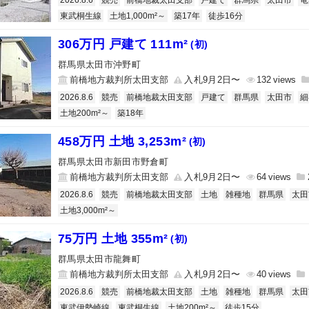
2026.8.6
競売
前橋地裁太田支部
戸建て
群馬県
太田市
竜
東武桐生線
土地1,000m²～
築17年
徒歩16分
306万円 戸建て 111m²
(初)
群馬県太田市沖野町
前橋地方裁判所太田支部
入札9月2日〜
132
2026.8.6
競売
前橋地裁太田支部
戸建て
群馬県
太田市
細
土地200m²～
築18年
458万円 土地 3,253m²
(初)
群馬県太田市新田市野倉町
前橋地方裁判所太田支部
入札9月2日〜
64
2026.8.6
競売
前橋地裁太田支部
土地
雑種地
群馬県
太田
土地3,000m²～
75万円 土地 355m²
(初)
群馬県太田市龍舞町
前橋地方裁判所太田支部
入札9月2日〜
40
2026.8.6
競売
前橋地裁太田支部
土地
雑種地
群馬県
太田
東武伊勢崎線
東武桐生線
土地200m²～
徒歩15分