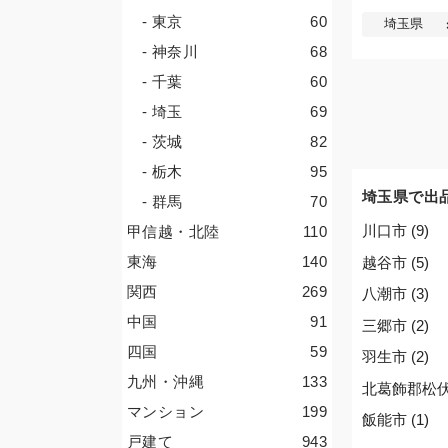
- 東京
60
埼玉県
- 神奈川
68
- 千葉
60
- 埼玉
69
- 茨城
82
- 栃木
95
埼玉県で出
- 群馬
70
川口市 (9)
甲信越・北陸
110
東海
140
越谷市 (5)
関西
269
八潮市 (3)
中国
91
三郷市 (2)
四国
59
羽生市 (2)
九州・沖縄
133
北葛飾郡松伏町
マンション
199
飯能市 (1)
戸建て
943