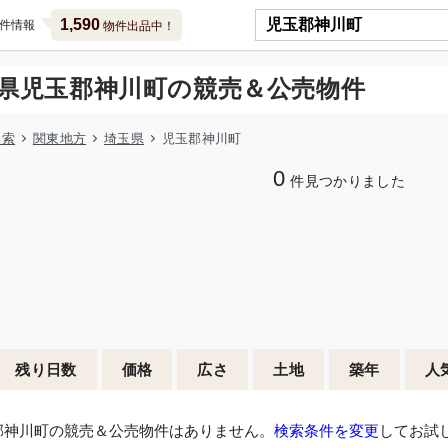
1,590
件情報
物件出品中！
県児玉郡神川町の競売＆公売物件
検索
関東地方
埼玉県
児玉郡神川町
0
件見つかりました
残り日数
価格
広さ
土地
築年
人
郡神川町の競売＆公売物件はありません。
検索条件を変更
してお試