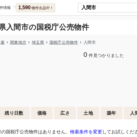
1,590
件情報
物件出品中！
県入間市の国税庁公売物件
検索
関東地方
埼玉県
国税庁公売物件
入間市
0
件見つかりました
残り日数
価格
広さ
土地
築年
人
市の国税庁公売物件はありません。
検索条件を変更
してお試しくだ