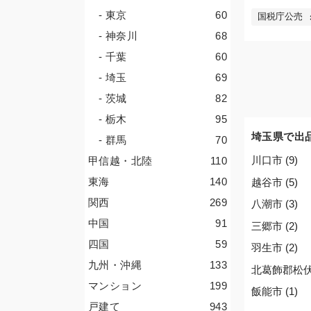
- 東京
60
国税庁公売
- 神奈川
68
- 千葉
60
- 埼玉
69
- 茨城
82
- 栃木
95
埼玉県で出
- 群馬
70
川口市 (9)
甲信越・北陸
110
東海
140
越谷市 (5)
関西
269
八潮市 (3)
中国
91
三郷市 (2)
四国
59
羽生市 (2)
九州・沖縄
133
北葛飾郡松伏町
マンション
199
飯能市 (1)
戸建て
943