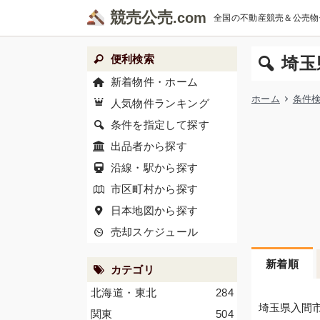
競売公売
全国の不動産競売＆公売物
便利検索
埼玉
新着物件・ホーム
ホーム
条件
人気物件ランキング
条件を指定して探す
出品者から探す
沿線・駅から探す
市区町村から探す
日本地図から探す
売却スケジュール
新着順
カテゴリ
北海道・東北
284
埼玉県入間
関東
504