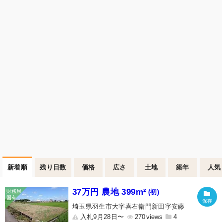
新着順
残り日数
価格
広さ
土地
築年
人気
37万円 農地 399m²
(初)
埼玉県羽生市大字喜右衛門新田字安藤
入札9月28日〜
270
4