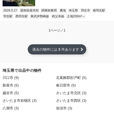
2026.5.27
国有財産売却
関東財務局
農地
埼玉県
羽生市
南羽生駅
羽生駅
西羽生駅
東武伊勢崎線
秩父本線
土地200m²～
1ページ／1
過去の物件には
3
件あります
埼玉県で出品中の物件
川口市 (9)
北葛飾郡杉戸町 (5)
新座市 (5)
春日部市 (5)
越谷市 (5)
さいたま市北区 (3)
さいたま市岩槻区 (3)
さいたま市西区 (3)
八潮市 (3)
加須市 (3)