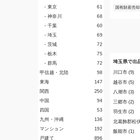
- 東京
61
国有財産売却
- 神奈川
68
- 千葉
60
- 埼玉
69
- 茨城
72
- 栃木
75
埼玉県で出
- 群馬
72
川口市 (9)
甲信越・北陸
98
東海
147
越谷市 (5)
関西
250
八潮市 (3)
中国
94
三郷市 (2)
四国
53
羽生市 (2)
九州・沖縄
136
北葛飾郡松伏町
マンション
192
飯能市 (1)
戸建て
896