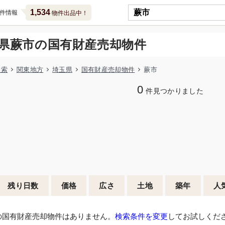
1,534
件情報
物件出品中！
県蕨市の国有財産売却物件
検索
関東地方
埼玉県
国有財産売却物件
蕨市
0
件見つかりました
残り日数
価格
広さ
土地
築年
人
の国有財産売却物件はありません。
検索条件を変更
してお試しくだ