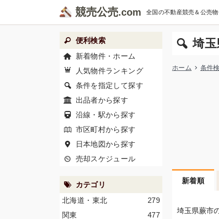
競売公売
全国の不動産競売＆公売物
便利検索
埼玉
新着物件・ホーム
ホーム
条件
人気物件ランキング
条件を指定して探す
出品者から探す
沿線・駅から探す
市区町村から探す
日本地図から探す
売却スケジュール
新着順
カテゴリ
北海道・東北
279
埼玉県蕨市
関東
477