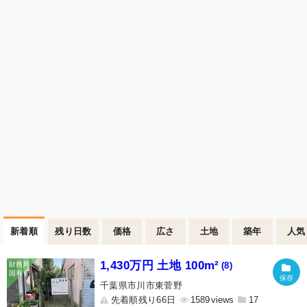
新着順
残り日数
価格
広さ
土地
築年
人気
1,430万円 土地 100m²
(8)
千葉県市川市東菅野
先着順残り66日
1589
17