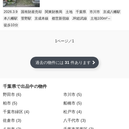
2026.3.9
国有財産売却
関東財務局
土地
千葉県
市川市
京成八幡駅
本八幡駅
菅野駅
京成本線
都営新宿線
JR総武線
土地100m²～
徒歩10分
1ページ／1
過去の物件には
31
件あります
千葉県で出品中の物件
野田市 (6)
市川市 (5)
柏市 (5)
船橋市 (5)
千葉市緑区 (4)
松戸市 (4)
佐倉市 (3)
八千代市 (3)