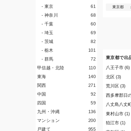
- 東京
61
東京都
- 神奈川
68
- 千葉
60
- 埼玉
69
- 茨城
82
- 栃木
101
東京都で出
- 群馬
72
八王子市 (6)
甲信越・北陸
110
東海
140
北区 (3)
関西
271
荒川区 (3)
中国
92
西多摩郡日の出
四国
59
八丈島八丈町 
九州・沖縄
136
東村山市 (1)
マンション
200
狛江市 (1)
戸建て
955