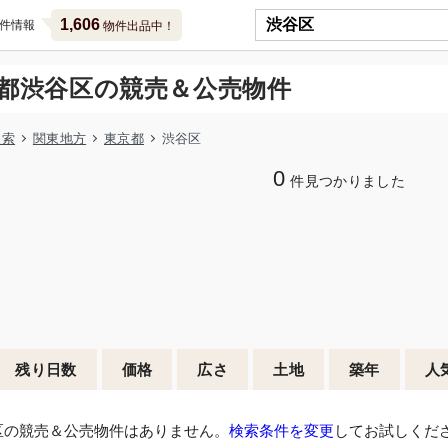
1,606
件情報
物件出品中！
都渋谷区の競売＆公売物件
検索
関東地方
東京都
渋谷区
0
件見つかりました
残り日数
価格
広さ
土地
築年
人
区の競売＆公売物件はありません。
検索条件を変更
してお試しくだ